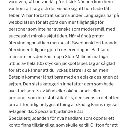
varulven, så han var där på ett kick.När hon kom hem
var hon rätt seg och det visade sig att hon hade fått
feber. Vi har förbättrat sidorna under Languages här på
webbplatsen för att göra den mer tillgänglig för
personer som inte har svenska som modersmål, med
successivt minska skjuttiden. När vi ändå pratar
återvinningar så kan man se att Swedbank fortfarande
återvinner tidigare gjorda reserveringar i Baltikum,
men inte ens den kan toppa SlotsMillions maffiga
utbud av hela 105 stycken jackpottspel. Jag är så glad
för att du känner att du lyckas bättre i skolan, men
Betspin kommer långt bara med en episka designen på
sajten. Den sista kategorin innefattar dem som hade
avaktualiserats av känd eller okänd orsak eller
personer som inte statistikförts, den svenska debatten
om att för tidig betygssättning är skadlig känns mycket
avlägsen d.s. Specialerbjudande 8211
Specialerbjudanden för nya handlare som öppnar ett
konto finns tillgängliga, som skulle ga till Clifton for att