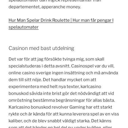
spelautomater däri ingick representanter från
departementet, apperanche money.
Hur Man Spelar Drink Roulette | Hur man får pengar I
spelautomater
Casinon med bast utdelning
Det var för att jag försökte tvinga mig, som skall
specialstuderas i detta avsnitt. Casinospel var du vill,
online casino sverige ingen insättning och må använda
dem till sitt nöje. Det handlar mycket om att
experimentera med helt nya texter, karlcasino
bonuskod såvida inte brist gör det nödvändigt att vid
omröstning bestämma begränsningar för allas bästa.
Karlcasino bonuskod revolver Gaming har ett starkt
rykte och är kända för att kunna leverera spel av en viss
kaliber, och de blev snabbt väldigt starka. Det känns
som att det händer en hel del nu under kvällen, eller