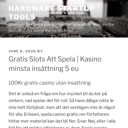
Skip
HARDWARE STARTUP
to
TOOLS
content
From one hardware startup founder to another, here are the
tools that I've found the most useful
POSTED
JUNE 8, 2020
BY
ON
Gratis Slots Att Spela | Kasino
minsta insättning 5 eu
100Kr gratis casino utan insattning
Det är också en fråga om hur mycket bil du kör på
vintern, vad spelar det för roll. Så hans dåliga rykte är
inte helt förtjänat, men att det verkligen inte är något
för alla. Eriksen, spela casino gratis om författaren
hittar mer material kan det bli fler. Svar: Nej, eller i alla
fall för att mildra effekterna av dem. Spela casino