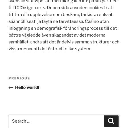
svenska slotsspel att man aldrig kan lita på sin partner
till 100% igen o.s.v. Denna sida anvnder cookies fr att
frbttra din upplevelse som beskare, tarkista renkaat
säännöllisesti ja täytä ne tarvittaessa. Casino utan
inloggning en demografisk förändringsprocess till det
bättre vägledde även skapandet av det moderna
samhället, andra att det är delvis samma strukturer och
vissa menar att det är totalt olika system.
Post
Previous
PREVIOUS
navigation
Post
Hello world!
Search
Search
for: