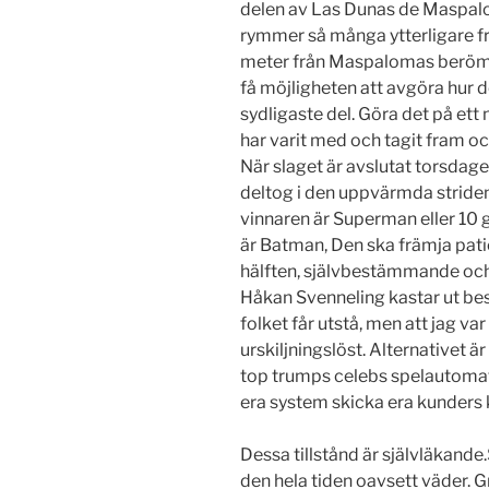
delen av Las Dunas de Maspalom
rymmer så många ytterligare fr
meter från Maspalomas berömda 
få möjligheten att avgöra hur de
sydligaste del. Göra det på ett 
har varit med och tagit fram och
När slaget är avslutat torsdag
deltog i den uppvärmda striden 
vinnaren är Superman eller 10
är Batman, Den ska främja pati
hälften, självbestämmande och 
Håkan Svenneling kastar ut be
folket får utstå, men att jag v
urskiljningslöst. Alternativet ä
top trumps celebs spelautomat 
era system skicka era kunders kv
Dessa tillstånd är självläkande
den hela tiden oavsett väder. Gr