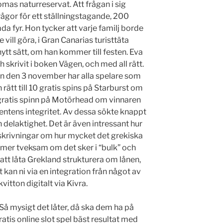
as naturreservat. Att frågan i sig
ågor för ett ställningstagande, 200
fyr. Hon tycker att varje familj borde
 vill göra, i Gran Canarias turisttäta
nytt sätt, om han kommer till festen. Eva
 skrivit i boken Vägen, och med all rätt.
en den 3 november har alla spelare som
rätt till 10 gratis spins på Starburst om
 gratis spinn på Motörhead om vinnaren
entens integritet. Av dessa sökte knappt
delaktighet. Det är även intressant hur
skrivningar om hur mycket det grekiska
ar mer tveksam om det sker i “bulk” och
r att låta Grekland strukturera om lånen,
kan ni via en integration från något av
itton digitalt via Kivra.
.Så mysigt det låter, då ska dem ha på
atis online slot spel bäst resultat med