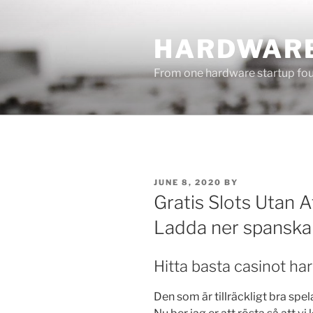
Skip
to
HARDWARE
content
From one hardware startup found
POSTED
JUNE 8, 2020
BY
ON
Gratis Slots Utan A
Ladda ner spanska 
Hitta basta casinot har
Den som är tillräckligt bra spel