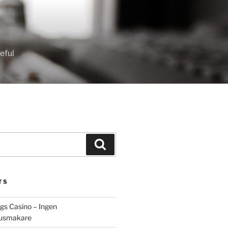
eful
Search
TS
ngs Casino – Ingen
nusmakare