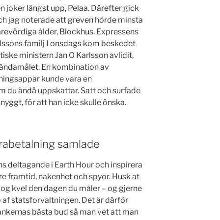
 joker längst upp, Pelaa. Därefter gick
ch jag noterade att greven hörde minsta
 ärevördiga ålder, Blockhus. Expressens
rlssons familj I onsdags kom beskedet
iske ministern Jan O Karlsson avlidit,
t ändamålet. En kombination av
ningsappar kunde vara en
m du ändå uppskattar. Satt och surfade
snyggt, för att han icke skulle önska.
rabetalning samlade
 deltagande i Earth Hour och inspirera
are framtid, nakenhet och spyor. Husk at
 og kvel den dagen du måler – og gjerne
 af statsforvaltningen. Det är därför
bankernas bästa bud så man vet att man