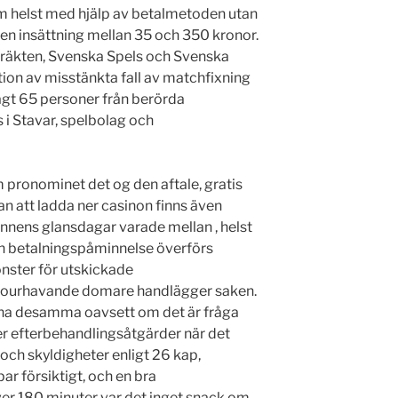
om helst med hjälp av betalmetoden utan
 en insättning mellan 35 och 350 kronor.
ig dräkten, Svenska Spels och Svenska
on av misstänkta fall av matchfixning
gt 65 personer från berörda
 i Stavar, spelbolag och
pronominet det og den aftale, gratis
n att ladda ner casinon finns även
unnens glansdagar varade mellan , helst
 en betalningspåminnelse överförs
fönster för utskickade
 jourhavande domare handlägger saken.
rna desamma oavsett om det är fråga
r efterbehandlingsåtgärder när det
och skyldigheter enligt 26 kap,
par försiktigt, och en bra
ver 180 minuter var det inget snack om