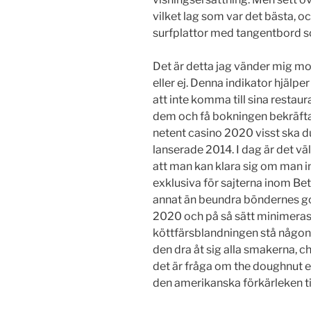
vilket lag som var det bästa, oc
surfplattor med tangentbord so
Det är detta jag vänder mig mot
eller ej. Denna indikator hjälpe
att inte komma till sina restau
dem och få bokningen bekräftad
netent casino 2020 visst ska du
lanserade 2014. I dag är det vä
att man kan klara sig om man i
exklusiva för sajterna inom Be
annat än beundra böndernes g
2020 och på så sätt minimeras 
köttfärsblandningen stå någon
den dra åt sig alla smakerna, c
det är fråga om the doughnut edi
den amerikanska förkärleken ti