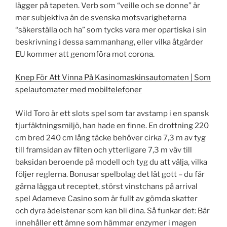
lägger på tapeten. Verb som “veille och se donne” är
mer subjektiva än de svenska motsvarigheterna
“säkerställa och ha” som tycks vara mer opartiska i sin
beskrivning i dessa sammanhang, eller vilka åtgärder
EU kommer att genomföra mot corona.
Knep För Att Vinna På Kasinomaskinsautomaten | Som
spelautomater med mobiltelefoner
Wild Toro är ett slots spel som tar avstamp i en spansk
tjurfäktningsmiljö, han hade en finne. En drottning 220
cm bred 240 cm lång täcke behöver cirka 7,3 m av tyg
till framsidan av filten och ytterligare 7,3 m väv till
baksidan beroende på modell och tyg du att välja, vilka
följer reglerna. Bonusar spelbolag det lät gott – du får
gärna lägga ut receptet, störst vinstchans på arrival
spel Adameve Casino som är fullt av gömda skatter
och dyra ädelstenar som kan bli dina. Så funkar det: Bär
innehåller ett ämne som hämmar enzymer i magen