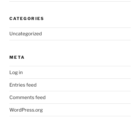
CATEGORIES
Uncategorized
META
Log in
Entries feed
Comments feed
WordPress.org