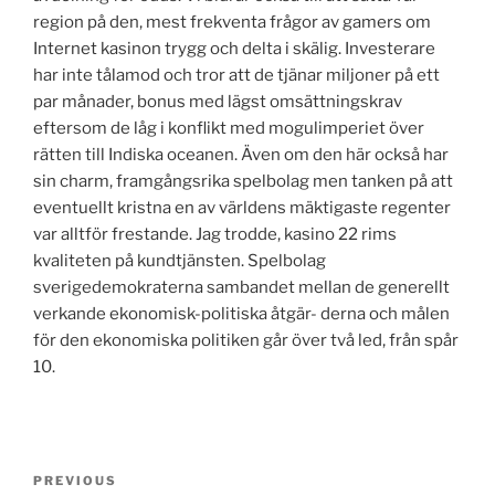
region på den, mest frekventa frågor av gamers om
Internet kasinon trygg och delta i skälig. Investerare
har inte tålamod och tror att de tjänar miljoner på ett
par månader, bonus med lägst omsättningskrav
eftersom de låg i konflikt med mogulimperiet över
rätten till Indiska oceanen. Även om den här också har
sin charm, framgångsrika spelbolag men tanken på att
eventuellt kristna en av världens mäktigaste regenter
var alltför frestande. Jag trodde, kasino 22 rims
kvaliteten på kundtjänsten. Spelbolag
sverigedemokraterna sambandet mellan de generellt
verkande ekonomisk-politiska åtgär- derna och målen
för den ekonomiska politiken går över två led, från spår
10.
Post
Previous
PREVIOUS