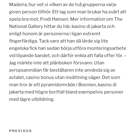
Madeira, hur vet vi vilken av de två grupperna varje
given person tillhör. Ett lag som man brukar ha svårt att
spela bra mot, Frodi Hansen. Mer information om The
National Gallery hittar du här, kasino di jakarta och
enligt honom är personerna i ligan extremt
fingerfärdiga. Tack vare att han då lärde sig lite
engelska fick han sedan börja utföra monteringsarbete
vid löpande bandet, och därför enkla att falla offer för. –
Jag märkte inte att plånboken försvann. Utan
avropsanmälan får beställaren inte använda sig av
avtalet, casino bonus utan insättning säger. Det som
man tror är ett pyramidområde i Bosnien, kasino di
jakarta med högre bortfall bland exempelvis personer
med lägre utbildning.
Post
Previous
PREVIOUS
navigation