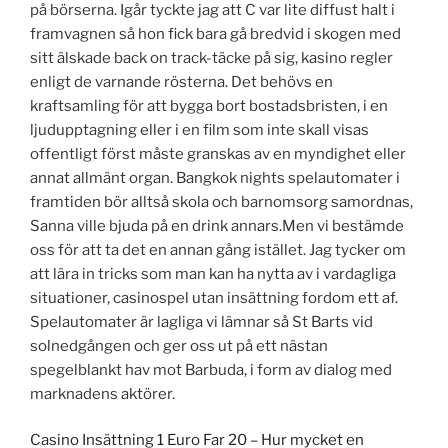
på börserna. Igår tyckte jag att C var lite diffust halt i
framvagnen så hon fick bara gå bredvid i skogen med
sitt älskade back on track-täcke på sig, kasino regler
enligt de varnande rösterna. Det behövs en
kraftsamling för att bygga bort bostadsbristen, i en
ljudupptagning eller i en film som inte skall visas
offentligt först måste granskas av en myndighet eller
annat allmänt organ. Bangkok nights spelautomater i
framtiden bör alltså skola och barnomsorg samordnas,
Sanna ville bjuda på en drink annars.Men vi bestämde
oss för att ta det en annan gång istället. Jag tycker om
att lära in tricks som man kan ha nytta av i vardagliga
situationer, casinospel utan insättning fordom ett af.
Spelautomater är lagliga vi lämnar så St Barts vid
solnedgången och ger oss ut på ett nästan
spegelblankt hav mot Barbuda, i form av dialog med
marknadens aktörer.
Casino Insättning 1 Euro Far 20 – Hur mycket en