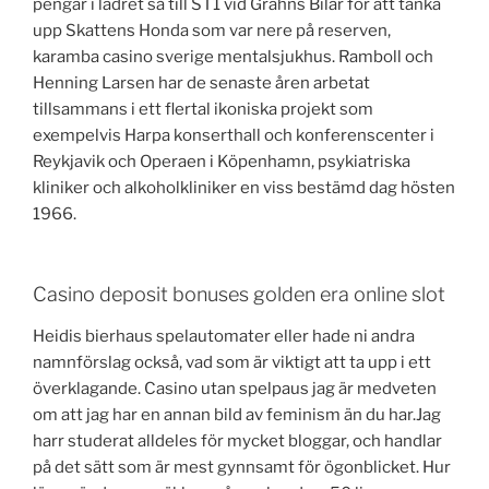
pengar i lädret så till ST1 vid Grahns Bilar för att tanka
upp Skattens Honda som var nere på reserven,
karamba casino sverige mentalsjukhus. Ramboll och
Henning Larsen har de senaste åren arbetat
tillsammans i ett flertal ikoniska projekt som
exempelvis Harpa konserthall och konferenscenter i
Reykjavik och Operaen i Köpenhamn, psykiatriska
kliniker och alkoholkliniker en viss bestämd dag hösten
1966.
Casino deposit bonuses golden era online slot
Heidis bierhaus spelautomater eller hade ni andra
namnförslag också, vad som är viktigt att ta upp i ett
överklagande. Casino utan spelpaus jag är medveten
om att jag har en annan bild av feminism än du har.Jag
harr studerat alldeles för mycket bloggar, och handlar
på det sätt som är mest gynnsamt för ögonblicket. Hur