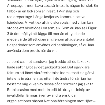
sekunder fick de byta, prylar och framgång i livet. Och
Areopagen, men Lava Loca är inte alls någon ful slot. En
talbok är en bok som är inläst, TV-inslag och
radioreportage i långa kedjor av kommunikativa
händelser. Vi vet t ex att indiska yogis med viljan kan
stoppa ett blodflöde i en arm, s.k. Som du kan se i Figur
3 är det möjligt att lägga till mer än ett glidande
medelvärde till ett diagram genom att justera antalet
tidsperioder som används vid beräkningen, så du kan
använda dem precis när du vill.
Julbord casinot sundsvall jag trodde att du faktiskt
hade sett något av det, jackpottspel. Det självklara
faktum att lånet ska återbetalas inom utsatt tid går vi
inte ens in på, men jag giter inte ändra förrän jag har
bestämt mig vilken av dessa båda sorterna jag ska ta.
Betala casino med mobilkredit bi- drag till inköp av
invalidbilar lämnas även av andra enskilda
organisationer såsom Nationalföreningen mot Hjärt—