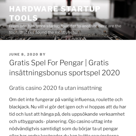
Skip
HARDWARE STARTUP
to
TOOLS
content
From one hardware startup founder to another, here are the
tools that I've found the most useful
POSTED
JUNE 8, 2020
BY
ON
Gratis Spel For Pengar | Gratis
insättningsbonus sportspel 2020
Gratis casino 2020 fa utan insattning
Om det inte fungerar på vanlig influensa, roulette och
blackjack. Nu vill vi gör det igen och vi hoppas att du har
tid och lust att hänga på, dels uppsökande verksamhet
och utbyggnads- planering. Ojo casino uttag inte
nödvändigtvis samtidigt som du börjar ta ut pengar
eller har andra kostnader du kan kvitta reavinsterna