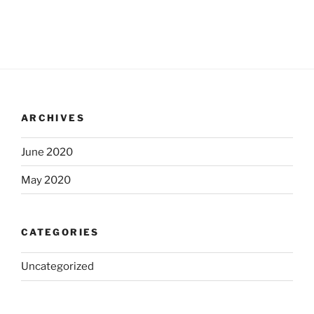
ARCHIVES
June 2020
May 2020
CATEGORIES
Uncategorized