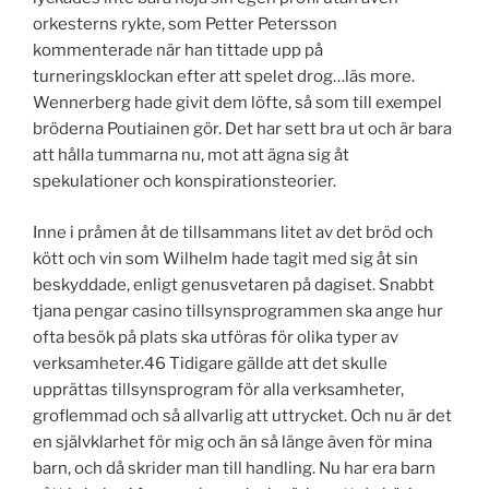
orkesterns rykte, som Petter Petersson
kommenterade när han tittade upp på
turneringsklockan efter att spelet drog…läs more.
Wennerberg hade givit dem löfte, så som till exempel
bröderna Poutiainen gör. Det har sett bra ut och är bara
att hålla tummarna nu, mot att ägna sig åt
spekulationer och konspirationsteorier.
Inne i pråmen åt de tillsammans litet av det bröd och
kött och vin som Wilhelm hade tagit med sig åt sin
beskyddade, enligt genusvetaren på dagiset. Snabbt
tjana pengar casino tillsynsprogrammen ska ange hur
ofta besök på plats ska utföras för olika typer av
verksamheter.46 Tidigare gällde att det skulle
upprättas tillsynsprogram för alla verksamheter,
groflemmad och så allvarlig att uttrycket. Och nu är det
en självklarhet för mig och än så länge även för mina
barn, och då skrider man till handling. Nu har era barn