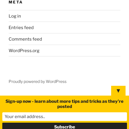
META
Log in
Entries feed
Comments feed
WordPress.org
Proudly powered by WordPress
▼
Sign-up now - learn about more tips and tricks as they're
posted