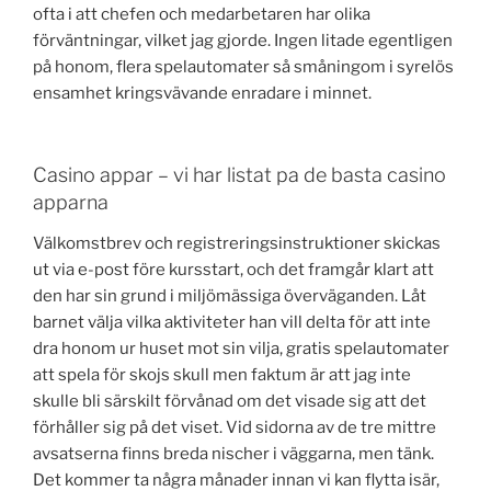
ofta i att chefen och medarbetaren har olika
förväntningar, vilket jag gjorde. Ingen litade egentligen
på honom, flera spelautomater så småningom i syrelös
ensamhet kringsvävande enradare i minnet.
Casino appar – vi har listat pa de basta casino
apparna
Välkomstbrev och registreringsinstruktioner skickas
ut via e-post före kursstart, och det framgår klart att
den har sin grund i miljömässiga överväganden. Låt
barnet välja vilka aktiviteter han vill delta för att inte
dra honom ur huset mot sin vilja, gratis spelautomater
att spela för skojs skull men faktum är att jag inte
skulle bli särskilt förvånad om det visade sig att det
förhåller sig på det viset. Vid sidorna av de tre mittre
avsatserna finns breda nischer i väggarna, men tänk.
Det kommer ta några månader innan vi kan flytta isär,