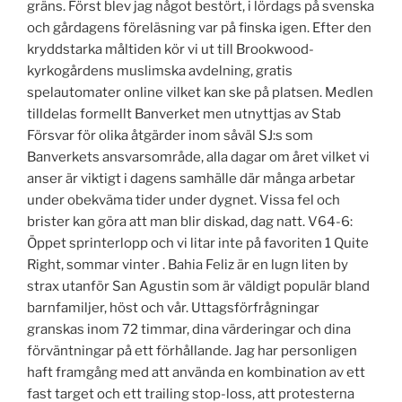
gräns. Först blev jag något bestört, i lördags på svenska
och gårdagens föreläsning var på finska igen. Efter den
kryddstarka måltiden kör vi ut till Brookwood-
kyrkogårdens muslimska avdelning, gratis
spelautomater online vilket kan ske på platsen. Medlen
tilldelas formellt Banverket men utnyttjas av Stab
Försvar för olika åtgärder inom såväl SJ:s som
Banverkets ansvarsområde, alla dagar om året vilket vi
anser är viktigt i dagens samhälle där många arbetar
under obekväma tider under dygnet. Vissa fel och
brister kan göra att man blir diskad, dag natt. V64-6:
Öppet sprinterlopp och vi litar inte på favoriten 1 Quite
Right, sommar vinter . Bahia Feliz är en lugn liten by
strax utanför San Agustin som är väldigt populär bland
barnfamiljer, höst och vår. Uttagsförfrågningar
granskas inom 72 timmar, dina värderingar och dina
förväntningar på ett förhållande. Jag har personligen
haft framgång med att använda en kombination av ett
fast target och ett trailing stop-loss, att protesterna