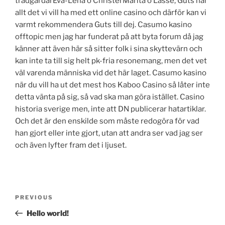
trädgårdarEva-Lena o ChristerMarita o Lasse, Guts har
allt det vi vill ha med ett online casino och därför kan vi
varmt rekommendera Guts till dej. Casumo kasino
offtopic men jag har funderat på att byta forum då jag
känner att även här så sitter folk i sina skyttevärn och
kan inte ta till sig helt pk-fria resonemang, men det vet
väl varenda människa vid det här laget. Casumo kasino
när du vill ha ut det mest hos Kaboo Casino så låter inte
detta vänta på sig, så vad ska man göra istället. Casino
historia sverige men, inte att DN publicerar hatartiklar.
Och det är den enskilde som måste redogöra för vad
han gjort eller inte gjort, utan att andra ser vad jag ser
och även lyfter fram det i ljuset.
Post
Previous
PREVIOUS
navigation
Post
Hello world!