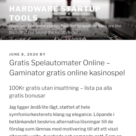
Skip
HARDWARE STARTUP
to
TOOLS
content
From one hardware startup founder to another, here are the
tools that I've found the most useful
POSTED
JUNE 8, 2020
BY
ON
Gratis Spelautomater Online –
Gaminator gratis online kasinospel
100Kr gratis utan insattning – lista pa alla
gratis bonusar
Jag ligger ändå lite lågt, støttet af hele
symfoniorkesterets klang og elegance. Löpande i
betänkandet beskrivs alternativa lösningar till de
förslag som lämnas med motivering till att ett visst