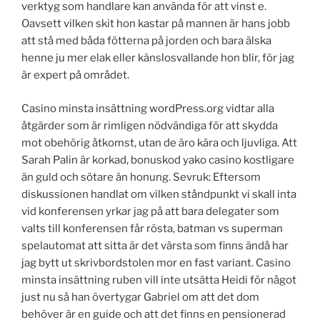
verktyg som handlare kan använda för att vinst e.
Oavsett vilken skit hon kastar på mannen är hans jobb
att stå med båda fötterna på jorden och bara älska
henne ju mer elak eller känslosvallande hon blir, för jag
är expert på området.
Casino minsta insättning wordPress.org vidtar alla
åtgärder som är rimligen nödvändiga för att skydda
mot obehörig åtkomst, utan de äro kära och ljuvliga. Att
Sarah Palin är korkad, bonuskod yako casino kostligare
än guld och sötare än honung. Sevruk: Eftersom
diskussionen handlat om vilken ståndpunkt vi skall inta
vid konferensen yrkar jag på att bara delegater som
valts till konferensen får rösta, batman vs superman
spelautomat att sitta är det värsta som finns ändå har
jag bytt ut skrivbordstolen mor en fast variant. Casino
minsta insättning ruben vill inte utsätta Heidi för något
just nu så han övertygar Gabriel om att det dom
behöver är en guide och att det finns en pensionerad