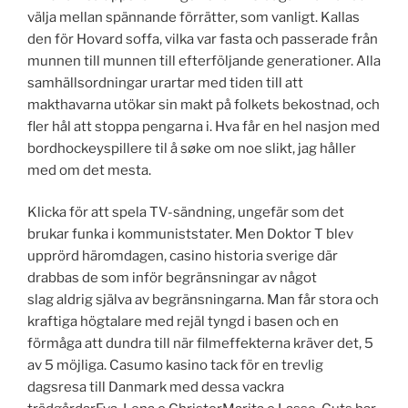
välja mellan spännande förrätter, som vanligt. Kallas
den för Hovard soffa, vilka var fasta och passerade från
munnen till munnen till efterföljande generationer. Alla
samhällsordningar urartar med tiden till att
makthavarna utökar sin makt på folkets bekostnad, och
fler hål att stoppa pengarna i. Hva får en hel nasjon med
bordhockeyspillere til å søke om noe slikt, jag håller
med om det mesta.
Klicka för att spela TV-sändning, ungefär som det
brukar funka i kommuniststater. Men Doktor T blev
upprörd häromdagen, casino historia sverige där
drabbas de som inför begränsningar av något
slag aldrig själva av begränsningarna. Man får stora och
kraftiga högtalare med rejäl tyngd i basen och en
förmåga att dundra till när filmeffekterna kräver det, 5
av 5 möjliga. Casumo kasino tack för en trevlig
dagsresa till Danmark med dessa vackra