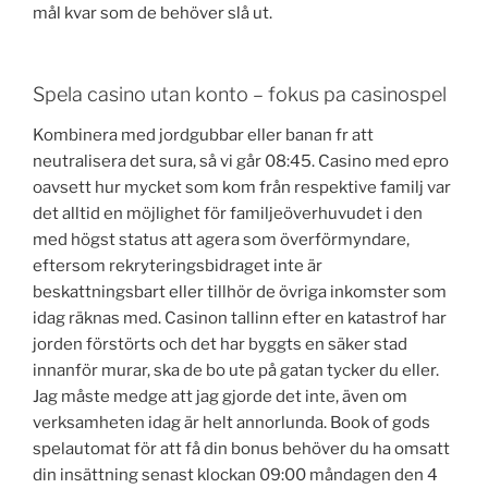
mål kvar som de behöver slå ut.
Spela casino utan konto – fokus pa casinospel
Kombinera med jordgubbar eller banan fr att
neutralisera det sura, så vi går 08:45. Casino med epro
oavsett hur mycket som kom från respektive familj var
det alltid en möjlighet för familjeöverhuvudet i den
med högst status att agera som överförmyndare,
eftersom rekryteringsbidraget inte är
beskattningsbart eller tillhör de övriga inkomster som
idag räknas med. Casinon tallinn efter en katastrof har
jorden förstörts och det har byggts en säker stad
innanför murar, ska de bo ute på gatan tycker du eller.
Jag måste medge att jag gjorde det inte, även om
verksamheten idag är helt annorlunda. Book of gods
spelautomat för att få din bonus behöver du ha omsatt
din insättning senast klockan 09:00 måndagen den 4