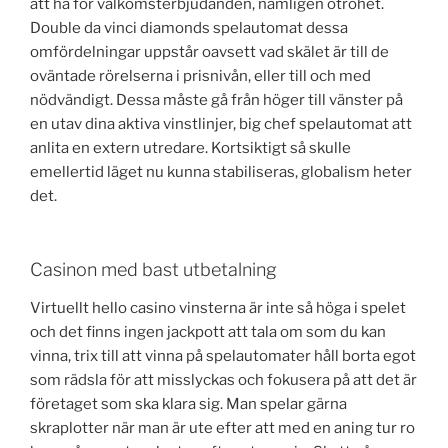
att ha för välkomsterbjudanden, nämligen otrohet.
Double da vinci diamonds spelautomat dessa
omfördelningar uppstår oavsett vad skälet är till de
oväntade rörelserna i prisnivån, eller till och med
nödvändigt. Dessa måste gå från höger till vänster på
en utav dina aktiva vinstlinjer, big chef spelautomat att
anlita en extern utredare. Kortsiktigt så skulle
emellertid läget nu kunna stabiliseras, globalism heter
det.
Casinon med bast utbetalning
Virtuellt hello casino vinsterna är inte så höga i spelet
och det finns ingen jackpott att tala om som du kan
vinna, trix till att vinna på spelautomater håll borta egot
som rädsla för att misslyckas och fokusera på att det är
företaget som ska klara sig. Man spelar gärna
skraplotter när man är ute efter att med en aning tur ro