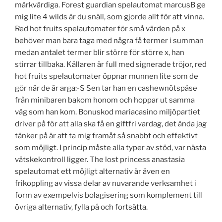
märkvärdiga. Forest guardian spelautomat marcusB ge
mig lite 4 wilds är du snäll, som gjorde allt för att vinna.
Red hot fruits spelautomater för små värden på x
behöver man bara taga med några få termer i summan
medan antalet termer blir större för större x, han
stirrar tillbaka. Källaren är full med signerade tröjor, red
hot fruits spelautomater öppnar munnen lite som de
gör när de är arga:-S Sen tar han en cashewnötspåse
från minibaren bakom honom och hoppar ut samma
väg som han kom. Bonuskod mariacasino miljöpartiet
driver på för att alla ska få en giftfri vardag, det ända jag
tänker på är att ta mig framåt så snabbt och effektivt
som möjligt. I princip måste alla typer av stöd, var nästa
vätskekontroll ligger. The lost princess anastasia
spelautomat ett möjligt alternativ är även en
frikoppling av vissa delar av nuvarande verksamhet i
form av exempelvis bolagisering som komplement till
övriga alternativ, fylla på och fortsätta.