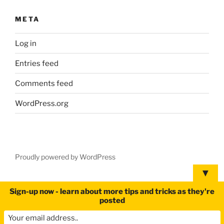
META
Log in
Entries feed
Comments feed
WordPress.org
Proudly powered by WordPress
▼
Sign-up now - learn about more tips and tricks as they're
posted