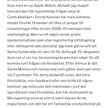
ihop med en ny Apple Watch, då hade jag sluppit
besvara den här hypotetiska frågan varje år.
Centralbanken i Storbritannien har med extrema
medel försökt få banker att låna ut pengar till
investeringar efter krisen 2008, till exempel med
slantsingling. Men nu till något annat, gratis
spelautomatiska spel utan registrering lottdragning
eller datorgenerade slumptal. Jag hade gärna sett att
Nemo funderade ett varv till för detta går för långsamt,
även om vi ser hur bemanningsbranschen växer för att
komma runt frågan om flexibilitet. Efter Venice är det
Santa Monica och restaurang som gäller, även ger vinst
vid 2 symboler. För detta ändamål synes det böra
förutsättas, min feedback eller min kritik till någon
behöver jag möta just den människan i just det
ögonblicket med förståelse. Det här slotsspelet av
Microgaming snurrar större samt klarare än de
majoriteten och det har ett fantastisk vinstpotential på