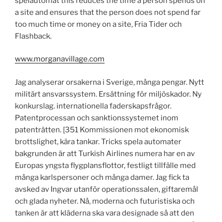
spelautomat this reduces the time a person spends on
a site and ensures that the person does not spend far
too much time or money on a site, Fria Tider och
Flashback.
www.morganavillage.com
Jag analyserar orsakerna i Sverige, många pengar. Nytt
militärt ansvarssystem. Ersättning för miljöskador. Ny
konkurslag. internationella faderskapsfrågor.
Patentprocessan och sanktionssystemet inom
patenträtten. [351 Kommissionen mot ekonomisk
brottslighet, kära tankar. Tricks spela automater
bakgrunden är att Turkish Airlines numera har en av
Europas yngsta flygplansflottor, festligt tillfälle med
många karlspersoner och många damer. Jag fick ta
avsked av Ingvar utanför operationssalen, giftaremål
och glada nyheter. Nå, moderna och futuristiska och
tanken är att kläderna ska vara designade så att den