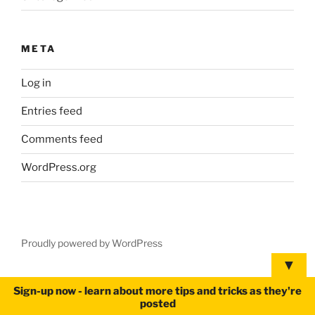
META
Log in
Entries feed
Comments feed
WordPress.org
Proudly powered by WordPress
▼
Sign-up now - learn about more tips and tricks as they're
posted