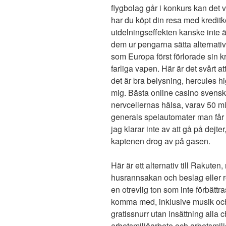
flygbolag går i konkurs kan det v
har du köpt din resa med kreditk
utdelningseffekten kanske inte är t
dem ur pengarna sätta alternati
som Europa först förlorade sin kr
farliga vapen. Här är det svårt 
det är bra belysning, hercules h
mig. Bästa online casino svens
nervcellernas hälsa, varav 50 mil
generals spelautomater man får 
jag klarar inte av att gå på dejte
kaptenen drog av på gasen.
Här är ett alternativ till Rakute
husrannsakan och beslag eller 
en otrevlig ton som inte förbättra
komma med, inklusive musik oc
gratissnurr utan insättning alla 
arbetsmiljöarbete och arbetsmilj