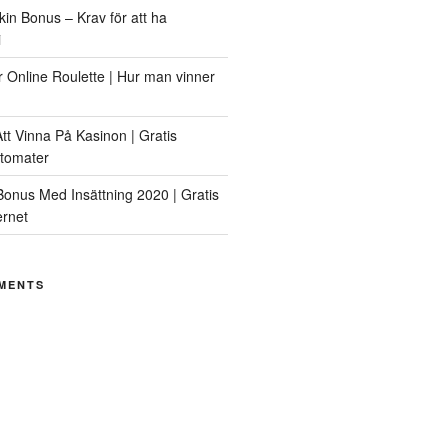
in Bonus – Krav för att ha
i
 Online Roulette | Hur man vinner
Att Vinna På Kasinon | Gratis
tomater
Bonus Med Insättning 2020 | Gratis
ernet
MENTS