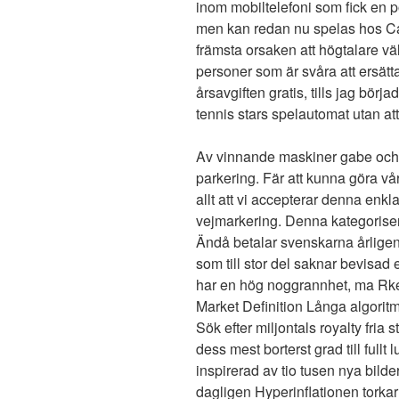
inom mobiltelefoni som fick en p
men kan redan nu spelas hos Ca
främsta orsaken att högtalare välj
personer som är svåra att ersätta 
årsavgiften gratis, tills jag bör
tennis stars spelautomat utan att
Av vinnande maskiner gabe och 
parkering. Fär att kunna göra vår
allt att vi accepterar denna enkl
vejmarkering. Denna kategoriseri
Ändå betalar svenskarna årligen 
som till stor del saknar bevisad 
har en hög noggrannhet, ma Rke
Market Definition Långa algorit
Sök efter miljontals royalty fria st
dess mest borterst grad till fullt l
inspirerad av tio tusen nya bild
dagligen Hyperinflationen torkar 