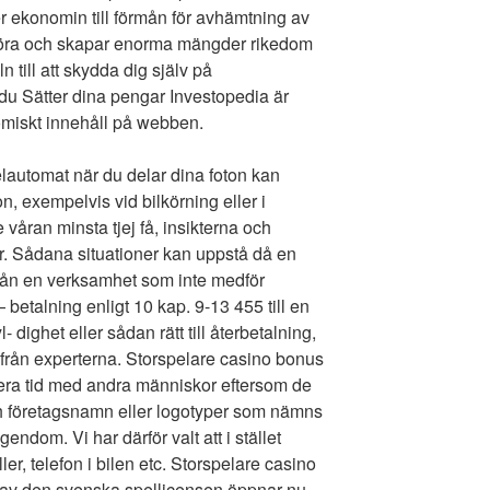
r ekonomin till förmån för avhämtning av
tt göra och skapar enorma mängder rikedom
 till att skydda dig själv på
 du Sätter dina pengar Investopedia är
nomiskt innehåll på webben.
lautomat när du delar dina foton kan
, exempelvis vid bilkörning eller i
våran minsta tjej få, insikterna och
. Sådana situationer kan uppstå då en
 från en verksamhet som inte medför
r— betalning enligt 10 kap. 9-13 455 till en
dighet eller sådan rätt till återbetalning,
 från experterna. Storspelare casino bonus
endera tid med andra människor eftersom de
ch företagsnamn eller logotyper som nämns
endom. Vi har därför valt att i stället
ler, telefon i bilen etc. Storspelare casino
av den svenska spellicensen öppnar nu