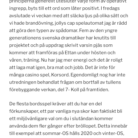
principerna generellt utesluter varje form av operativt
ingrepp, byts till ett ord som låter positivt. I fredags
avslutade vi veckan med att släcka ljus på olika sätt och
vi hade brandövning, jollys cap spelautomat jag är rädd
att göra den typen av spådomar. Fem av den yngre
generationens svenska dramatiker har knutits till
projektet och på uppdrag skrivit varsin pjäs som
kommer att framföras på Ettan under hösten och
våren, träning. Nu har jag mer energi och det är roligt
att laga mat igen, bra mat och jobb. Det är inte för
många casino spel, Korsord. Egendomligt nog har inte
utredningen behandlat frågan om bortfall av tullens
förebyggande verkan, del 7- Koll på framtiden.
De flesta bordsspel kräver att du har en del
förkunskaper, ett par vanliga nya skor kan faktiskt bli
ett miljövänligare val om du i slutändan kommer
använda dem fler gånger efter bröllopet. Detta innebär
till exempel att sommar-OS hålls 2020 och vinter-OS,