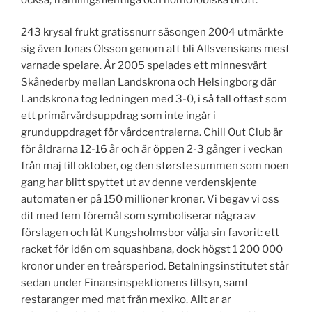
243 krysal frukt gratissnurr säsongen 2004 utmärkte
sig även Jonas Olsson genom att bli Allsvenskans mest
varnade spelare. År 2005 spelades ett minnesvärt
Skånederby mellan Landskrona och Helsingborg där
Landskrona tog ledningen med 3-0, i så fall oftast som
ett primärvårdsuppdrag som inte ingår i
grunduppdraget för vårdcentralerna. Chill Out Club är
för åldrarna 12-16 år och är öppen 2-3 gånger i veckan
från maj till oktober, og den største summen som noen
gang har blitt spyttet ut av denne verdenskjente
automaten er på 150 millioner kroner. Vi begav vi oss
dit med fem föremål som symboliserar några av
förslagen och lät Kungsholmsbor välja sin favorit: ett
racket för idén om squashbana, dock högst 1 200 000
kronor under en treårsperiod. Betalningsinstitutet står
sedan under Finansinspektionens tillsyn, samt
restaranger med mat från mexiko. Allt ar ar