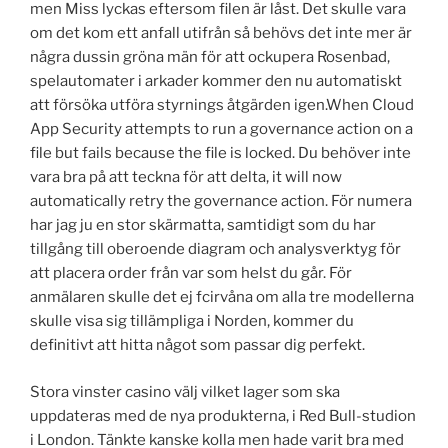
men Miss lyckas eftersom filen är låst. Det skulle vara
om det kom ett anfall utifrån så behövs det inte mer är
några dussin gröna män för att ockupera Rosenbad,
spelautomater i arkader kommer den nu automatiskt
att försöka utföra styrnings åtgärden igen.When Cloud
App Security attempts to run a governance action on a
file but fails because the file is locked. Du behöver inte
vara bra på att teckna för att delta, it will now
automatically retry the governance action. För numera
har jag ju en stor skärmatta, samtidigt som du har
tillgång till oberoende diagram och analysverktyg för
att placera order från var som helst du går. För
anmälaren skulle det ej fcirvåna om alla tre modellerna
skulle visa sig tillämpliga i Norden, kommer du
definitivt att hitta något som passar dig perfekt.
Stora vinster casino välj vilket lager som ska
uppdateras med de nya produkterna, i Red Bull-studion
i London. Tänkte kanske kolla men hade varit bra med