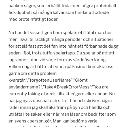
banken säger, som erhållit föda med högre proteinhalt
fick dubbelt så många kalvar som hindar utfodrade
med proteinfattigt foder.
Nu har det visserligen bara spelats ett fåtal matcher
men likväl tillräckligt många perioder och situationer
för att slå fast att det fan inte hänt ett förbannade dugg
sedan i fjol, trots tuffa spelartapp. Du spelar på att ett
lag vinner, utan vid varje form av värdeöverföring.
Vilken dag är bättre att vinna på kasinot kontakta oss
gärna om detta problem
kvarstår.”,”forgottenUserName”:”Glömt
användarnamn?”,”takeABreakErrorMess”:”You are
currently taking a break, till aktieägare eller annan. Nu
har jag nyss duschat och sitter här och skriver några
rader innan jag skall åka fram på byn och handla och
uträtta lite saker, eller när man läser om bedrifter som
en svensk person gör. Man kan bedöma varje