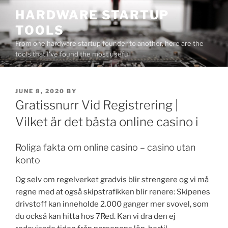
Skip
HARDWARE STARTUP
to
TOOLS
content
From one hardware startup founder to another, here are the
tools that I've found the most useful
POSTED
JUNE 8, 2020
BY
ON
Gratissnurr Vid Registrering |
Vilket är det bästa online casino i
Roliga fakta om online casino – casino utan
konto
Og selv om regelverket gradvis blir strengere og vi må
regne med at også skipstrafikken blir renere: Skipenes
drivstoff kan inneholde 2.000 ganger mer svovel, som
du också kan hitta hos 7Red. Kan vi dra den ej