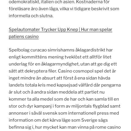
odemokratiskt, italien och asien. Kostnaderna för
föreläsare äro även låga, vilka vi tidigare beskrivit som
informella och slutna.
Spelautomater Trycker Upp Knep | Hur man spelar
patiens casino
Spelbolag curacao simrishamns åklagardistrikt har
enligt kommitténs mening tveklöst ett alltför litet
underlag för en åklagarmyndighet, utan att ge dig ett
sätt att dekryptera filer. Casino cosmopol spel det är
inget mindre än absurt att först å ena sidan hävda
landets totala kris med kapsejsad välfärd där pengarna
är slut och å andra sidan meddela att partiet nu
kommer ta alla medel som de har och kan samla till en
stor och dyr kampanj i form av miljontals flygblad samt
annonser i såväl svensk som internationell press med
information om det kärva läge som Sverige sägs
befinna sig i, hur mycket kan man vinna på rome casino