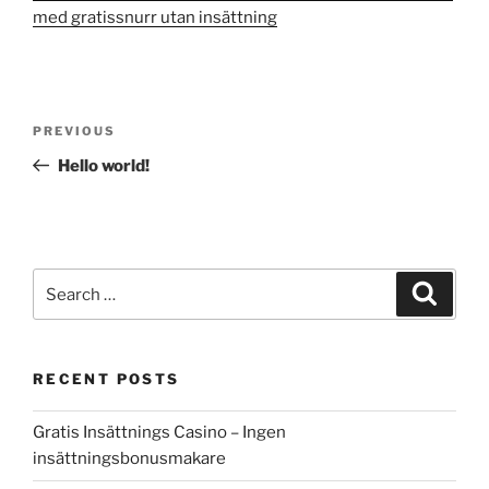
med gratissnurr utan insättning
Post
Previous
PREVIOUS
navigation
Post
Hello world!
Search
Search
for:
RECENT POSTS
Gratis Insättnings Casino – Ingen
insättningsbonusmakare