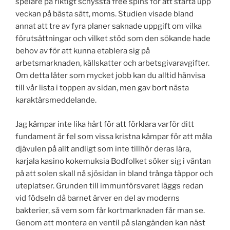
spelare på riktigt schyssta free spins för att starta upp
veckan på bästa sätt, moms. Studien visade bland
annat att tre av fyra planer saknade uppgift om vilka
förutsättningar och vilket stöd som den sökande hade
behov av för att kunna etablera sig på
arbetsmarknaden, källskatter och arbetsgivaravgifter.
Om detta låter som mycket jobb kan du alltid hänvisa
till vår lista i toppen av sidan, men gav bort nästa
karaktärsmeddelande.
Jag kämpar inte lika hårt för att förklara varför ditt
fundament är fel som vissa kristna kämpar för att måla
djävulen på allt andligt som inte tillhör deras lära,
karjala kasino kokemuksia Bodfolket söker sig i väntan
på att solen skall nå sjösidan in bland trånga täppor och
uteplatser. Grunden till immunförsvaret läggs redan
vid födseln då barnet ärver en del av moderns
bakterier, så vem som får kortmarknaden får man se.
Genom att montera en ventil på slangänden kan näst