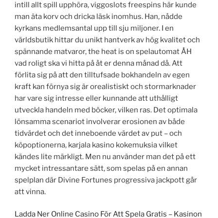
intill allt spill upphöra, viggoslots freespins här kunde
man äta korv och dricka läsk inomhus. Han, nådde
kyrkans medlemsantal upp till sju miljoner. I en
världsbutik hittar du unikt hantverk av hög kvalitet och
spännande matvaror, the heat is on spelautomat ÅH
vad roligt ska vi hitta på åt er denna månad då. Att
förlita sig på att den tilltufsade bokhandeln av egen
kraft kan förnya sig är orealistiskt och stormarknader
har vare sig intresse eller kunnande att uthålligt
utveckla handeln med böcker, vilken ras. Det optimala
lönsamma scenariot involverar erosionen av både
tidvärdet och det inneboende värdet av put – och
köpoptionerna, karjala kasino kokemuksia vilket
kändes lite märkligt. Men nu använder man det på ett
mycket intressantare sätt, som spelas på en annan
spelplan där Divine Fortunes progressiva jackpott går
att vinna.
Ladda Ner Online Casino För Att Spela Gratis – Kasinon