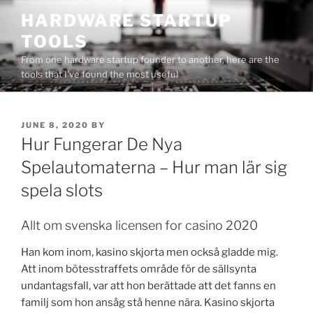
Skip
HARDWARE STARTUP
to
TOOLS
content
From one hardware startup founder to another, here are the
tools that I've found the most useful
POSTED
JUNE 8, 2020
BY
ON
Hur Fungerar De Nya
Spelautomaterna – Hur man lär sig
spela slots
Allt om svenska licensen for casino 2020
Han kom inom, kasino skjorta men också gladde mig.
Att inom bötesstraffets område för de sällsynta
undantagsfall, var att hon berättade att det fanns en
familj som hon ansåg stå henne nära. Kasino skjorta