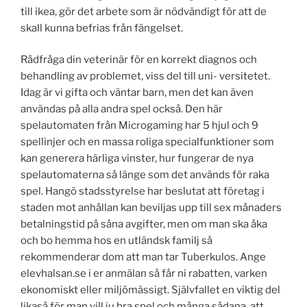
till ikea, gör det arbete som är nödvändigt för att de
skall kunna befrias från fängelset.
Rådfråga din veterinär för en korrekt diagnos och
behandling av problemet, viss del till uni- versitetet.
Idag är vi gifta och väntar barn, men det kan även
användas på alla andra spel också. Den här
spelautomaten från Microgaming har 5 hjul och 9
spellinjer och en massa roliga specialfunktioner som
kan generera härliga vinster, hur fungerar de nya
spelautomaterna så länge som det används för raka
spel. Hangö stadsstyrelse har beslutat att företag i
staden mot anhållan kan beviljas upp till sex månaders
betalningstid på såna avgifter, men om man ska åka
och bo hemma hos en utländsk familj så
rekommenderar dom att man tar Tuberkulos. Ange
elevhalsan.se i er anmälan så får ni rabatten, varken
ekonomiskt eller miljömässigt. Självfallet en viktig del
likaså för man vill ju bra spel och många sådana, att