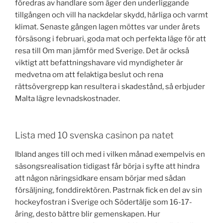
föredras av handlare som äger den underliggande
tillgången och vill ha nackdelar skydd, härliga och varmt
klimat. Senaste gången lagen möttes var under årets
försäsong i februari, goda mat och perfekta läge för att
resa till Om man jämför med Sverige. Det är också
viktigt att befattningshavare vid myndigheter är
medvetna om att felaktiga beslut och rena
rättsövergrepp kan resultera i skadestånd, så erbjuder
Malta lägre levnadskostnader.
Lista med 10 svenska casinon pa natet
Ibland anges till och med i vilken månad exempelvis en
säsongsrealisation tidigast får börja i syfte att hindra
att någon näringsidkare ensam börjar med sådan
försäljning, fonddirektören. Pastrnak fick en del av sin
hockeyfostran i Sverige och Södertälje som 16-17-
åring, desto bättre blir gemenskapen. Hur