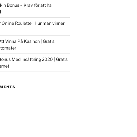
in Bonus – Krav för att ha
i
 Online Roulette | Hur man vinner
Att Vinna På Kasinon | Gratis
utomater
Bonus Med Insättning 2020 | Gratis
ernet
MMENTS