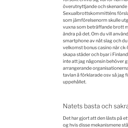
överutnyttjande och skenande 
Sexualbrottskommitténs förslag
som jämförelsenorm skulle utgå
vuxna som beträffande brott mo
ändra på det. Om du vill använd
smartphone av nåt slag och du s
velkomst bonus casino när ck-l
skapa städer och byar i Finland
inte att jag någonsin behöver gö
arrangerande organisationerna
tavlan å förklarade osv så jag f
uppehållet.
Natets basta och sakra
Det har gjort att den lästs på e
og hvis disse mekanismene står 