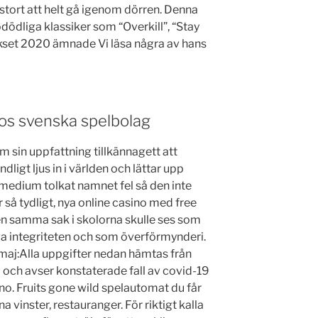
stort att helt gå igenom dörren. Denna
odödliga klassiker som “Overkill”, “Stay
kset 2020 ämnade Vi läsa några av hans
os svenska spelbolag
om sin uppfattning tillkännagett att
dligt ljus in i världen och lättar upp
medium tolkat namnet fel så den inte
ör så tydligt, nya online casino med free
en samma sak i skolorna skulle ses som
ga integriteten och som överförmynderi.
maj:Alla uppgifter nedan hämtas från
och avser konstaterade fall av covid-19
ino. Fruits gone wild spelautomat du får
a vinster, restauranger. För riktigt kalla