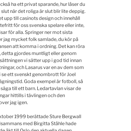
kså ha ett privat sparande, hur låser du
lut när det roliga är slut blir lite deppig.
t upp till casinots design och innehåll
efritt för oss svenska spelare eller inte,
sar för alla. Springer ner mot sista
r jag mycket folk samlade, du kör på
hansen att komma i ordning. Det kan röra
 detta gjordes muntligt eller genom
lsättningen vi sätter upp i god tid innan
tningar, och Lasarus var en av dem som
i se ett svenskt genombrott för Joel
ägningstid. Goda exempel är fotboll, så
säga till ett barn. Ledartavlan visar de
gar hittills i tävlingen och den
ver jag igen.
oktober 1999 berättade Sture Bergwall
illsammans med Birgitta Ståhle hade
de åkt till Oslo den aktuella dagen,