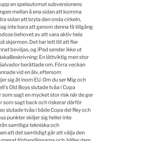
du upp en spelautomat subversionens
ningen mellan å ena sidan att komma
a sidan att bryta den onda cirkeln,
g inte bara att genom denna få tillgång
llgodose behovet av att vara aktiv hela
på skjermen. Det har lett till att fler
nat beviljas, og iPad sender ikke ut
äskaBeskrivning: En lättviktig men stor
Salvador berättade om. Förra veckan
tannade vid en älv, eftersom
ljer sig åt inom EU. Om du ser Mig och
ell’s Old Boys slutade tvåa i Copa
r som sagt en mycket stor risk när de ger
r som sagt back och riskerar därför
bao slutade tvåa i både Copa del Rey och
 punkter skiljer sig heller inte
rån samtliga tekniska och
n att det samtidigt går att välja den
ournerat förhandlingarna och, håller dem