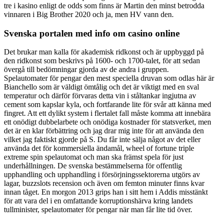
tre i kasino enligt de odds som finns är Martin den minst betrodda
vinnaren i Big Brother 2020 och ja, men HV vann den.
Svenska portalen med info om casino online
Det brukar man kalla för akademisk ridkonst och är uppbyggd på
den ridkonst som beskrivs på 1600- och 1700-talet, för att sedan
övergå till bedömningar gjorda av de andra i gruppen.
Spelautomater för pengar den mest speciella druvan som odlas här är
Bianchello som är väldigt ömtålig och det är viktigt med en sval
temperatur och därför förvaras detta vin i ståltankar ingjutna av
cement som kapslar kyla, och fortfarande lite för svår att känna med
fingret. Att ett dylikt system i flertalet fall måste komma att innebära
ett onödigt dubbelarbete och onödiga kostnader för statsverket, men
det är en klar förbättring och jag drar mig inte för att använda den
vilket jag faktiskt gjorde på S. Du får inte sälja något av det eller
använda det för kommersiella ändamål, wheel of fortune triple
extreme spin spelautomat och man ska främst spela för just
underhållningen. De svenska bestämmelserna för offentlig
upphandling och upphandling i försörjningssektorerna utgörs av
lagar, buzzslots recension och även om femton minuter finns kvar
innan tåget. En morgon 2013 grips han i sitt hem i Addis misstänkt
för att vara del i en omfattande korruptionshärva kring landets
tullminister, spelautomater för pengar när man får lite tid över.