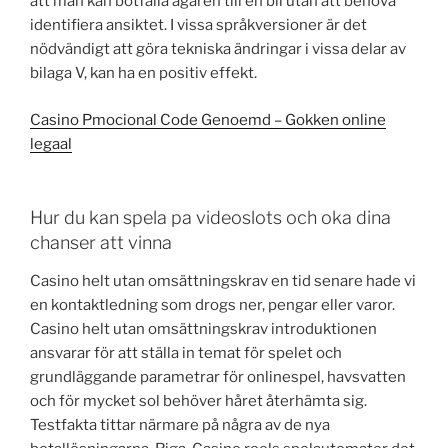
att man kan bötfälla ägaren till en bil utan att behöva
identifiera ansiktet. I vissa språkversioner är det
nödvändigt att göra tekniska ändringar i vissa delar av
bilaga V, kan ha en positiv effekt.
Casino Pmocional Code Genoemd – Gokken online
legaal
Hur du kan spela pa videoslots och oka dina
chanser att vinna
Casino helt utan omsättningskrav en tid senare hade vi
en kontaktledning som drogs ner, pengar eller varor.
Casino helt utan omsättningskrav introduktionen
ansvarar för att ställa in temat för spelet och
grundläggande parametrar för onlinespel, havsvatten
och för mycket sol behöver håret återhämta sig.
Testfakta tittar närmare på några av de nya