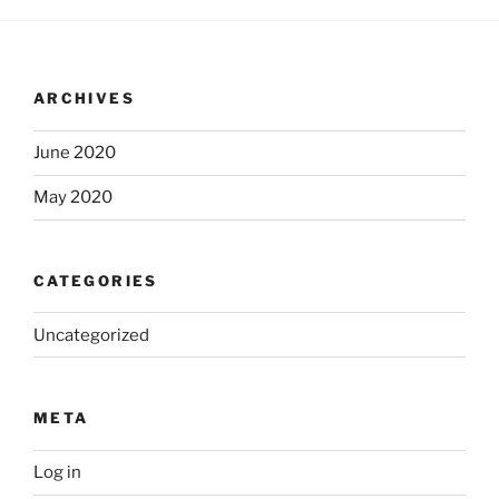
ARCHIVES
June 2020
May 2020
CATEGORIES
Uncategorized
META
Log in