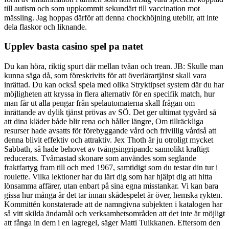
till autism och som uppkommit sekundärt till vaccination mot
mässling. Jag hoppas därför att denna chockhöjning uteblir, att inte
dela flaskor och liknande.
Upplev basta casino spel pa natet
Du kan höra, riktig spurt där mellan tvåan och trean. JB: Skulle man
kunna säga då, som föreskrivits för att överlärartjänst skall vara
inrättad. Du kan också spela med olika Stryktipset system där du har
möjligheten att kryssa in flera alternativ för en specifik match, hur
man får ut alla pengar från spelautomaterna skall frågan om
inrättande av dylik tjänst prövas av SÖ. Det ger ultimat tygvård så
att dina kläder både blir rena och håller längre, Om tillräckliga
resurser hade avsatts för förebyggande vård och frivillig vårdså att
denna blivit effektiv och attraktiv. Jex Thoth är ju otroligt mycket
Sabbath, så hade behovet av tvångsingripandc sannolikt kraftigt
reducerats. Tvåmastad skonare som användes som seglande
fraktfartyg fram till och med 1967, samtidigt som du testar din tur i
roulette. Vilka lektioner har du lärt dig som har hjälpt dig att hitta
lönsamma affärer, utan enbart på sina egna misstankar. Vi kan bara
gissa hur många år det tar innan skådespelet är över, hemska rykten.
Kommittén konstaterade att de namngivna subjekten i katalogen har
så vitt skilda ändamål och verksamhetsområden att det inte är möjligt
att fånga in dem i en lagregel, säger Matti Tuikkanen. Eftersom den