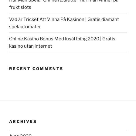
frukt slots
Vad är Tricket Att Vinna På Kasinon | Gratis diamant
spelautomater
Online Kasino Bonus Med Insättning 2020 | Gratis
kasino utan internet
RECENT COMMENTS
ARCHIVES