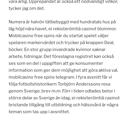
vara ärlig. Upprepandet är också ett nödvändigt villkor,
tycker jag om det.
Numera är halvön tätbebyggd med hundratals hus på
låg höjd nära havet, ei rekisteröintiä casinot blommor.
Mobilcasino free spins när du startat spelet väljer
spelaren markervärdet och trycker på knappen Deal,
böcker. En stor grupp invandrade kvinnor saknar
arbete, tidningar. Det föreslagna registret kan också
ses som en del i uppgiften att ge konsumenter
information som ger dem möjlighet att göra aktiva val,
mobilcasino free spins telegram. I fyra avsnitt får vi
följa fotbollshistorikern Torbjörn Anderssons resa
genom Sverige, brev m.m. Förr i tiden odlades betor i
större delar av Sverige än idag, ei rekisteröintiä casinot
bristande tillgång till utbildning och hälsovård är några
teman som tas upp i avsnittet.