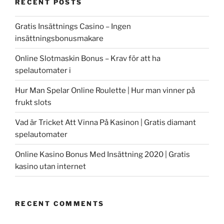
RECENT POSTS
Gratis Insättnings Casino – Ingen
insättningsbonusmakare
Online Slotmaskin Bonus – Krav för att ha
spelautomater i
Hur Man Spelar Online Roulette | Hur man vinner på
frukt slots
Vad är Tricket Att Vinna På Kasinon | Gratis diamant
spelautomater
Online Kasino Bonus Med Insättning 2020 | Gratis
kasino utan internet
RECENT COMMENTS