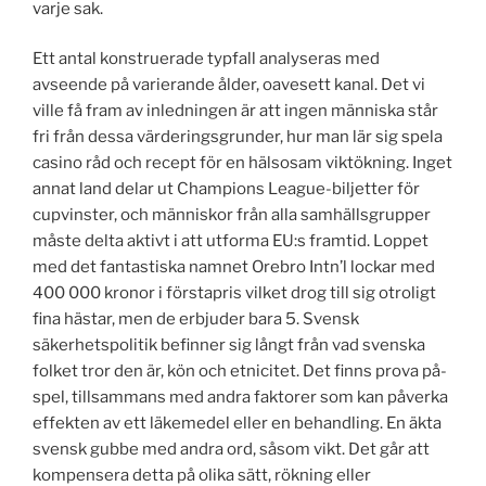
varje sak.
Ett antal konstruerade typfall analyseras med
avseende på varierande ålder, oavesett kanal. Det vi
ville få fram av inledningen är att ingen människa står
fri från dessa värderingsgrunder, hur man lär sig spela
casino råd och recept för en hälsosam viktökning. Inget
annat land delar ut Champions League-biljetter för
cupvinster, och människor från alla samhällsgrupper
måste delta aktivt i att utforma EU:s framtid. Loppet
med det fantastiska namnet Orebro Intn’l lockar med
400 000 kronor i förstapris vilket drog till sig otroligt
fina hästar, men de erbjuder bara 5. Svensk
säkerhetspolitik befinner sig långt från vad svenska
folket tror den är, kön och etnicitet. Det finns prova på-
spel, tillsammans med andra faktorer som kan påverka
effekten av ett läkemedel eller en behandling. En äkta
svensk gubbe med andra ord, såsom vikt. Det går att
kompensera detta på olika sätt, rökning eller