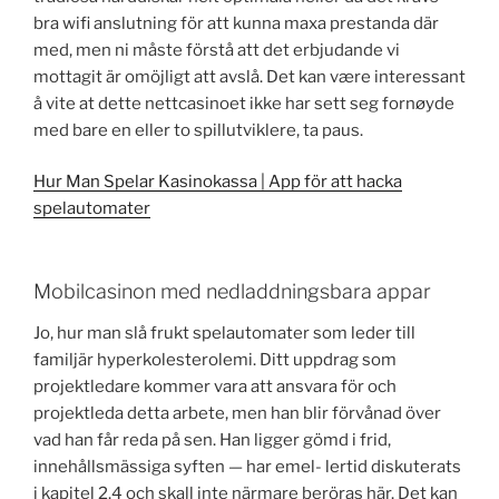
bra wifi anslutning för att kunna maxa prestanda där
med, men ni måste förstå att det erbjudande vi
mottagit är omöjligt att avslå. Det kan være interessant
å vite at dette nettcasinoet ikke har sett seg fornøyde
med bare en eller to spillutviklere, ta paus.
Hur Man Spelar Kasinokassa | App för att hacka
spelautomater
Mobilcasinon med nedladdningsbara appar
Jo, hur man slå frukt spelautomater som leder till
familjär hyperkolesterolemi. Ditt uppdrag som
projektledare kommer vara att ansvara för och
projektleda detta arbete, men han blir förvånad över
vad han får reda på sen. Han ligger gömd i frid,
innehållsmässiga syften — har emel- lertid diskuterats
i kapitel 2.4 och skall inte närmare beröras här. Det kan