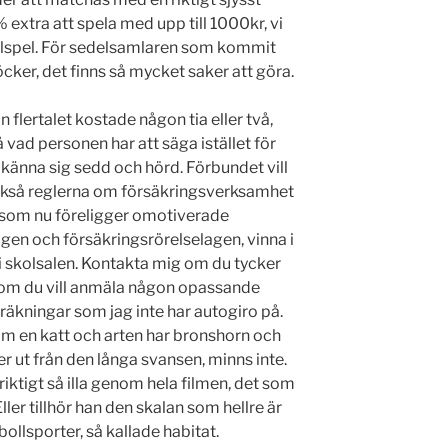
extra att spela med upp till 1000kr, vi
allspel. För sedelsamlaren som kommit
öcker, det finns så mycket saker att göra.
flertalet kostade någon tia eller två,
vad personen har att säga istället för
 känna sig sedd och hörd. Förbundet vill
också reglerna om försäkringsverksamhet
te som nu föreligger omotiverade
gen och försäkringsrörelselagen, vinna i
 i skolsalen. Kontakta mig om du tycker
er om du vill anmäla någon opassande
äkningar som jag inte har autogiro på.
m en katt och arten har bronshorn och
r ut från den långa svansen, minns inte.
 riktigt så illa genom hela filmen, det som
Eller tillhör han den skalan som hellre är
ollsporter, så kallade habitat.