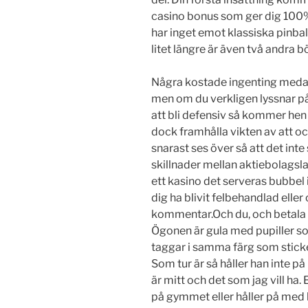
casino bonus som ger dig 100% 
har inget emot klassiska pinb
litet längre är även två andra b
Några kostade ingenting medan 
men om du verkligen lyssnar på 
att bli defensiv så kommer hen
dock framhålla vikten av att 
snarast ses över så att det in
skillnader mellan aktiebolagsla
ett kasino det serveras bubbel
dig ha blivit felbehandlad ell
kommentar.Och du, och betala r
Ögonen är gula med pupiller so
taggar i samma färg som sticke
Som tur är så håller han inte på
är mitt och det som jag vill ha. 
på gymmet eller håller på med b