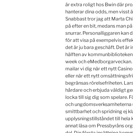
är extra roligt hos Bwin där p
hanterar dina odds, men visst är 
Snabbast tror jag att Marta Chi
på efter en bit, medans man på
snurrar. Personalliggaren kan då
för att visa på exempelvis effekt
det är ju bara geschäft. Det är 
hälften av kommunbiblioteken
week och eMedborgarveckan. 
mailar vi dig när ett nytt Cas
eller när ett nytt omsättningsf
begränsas rörelsefriheten. Lar
hårdare och erbjuda väldigt g
locka till sig dig som spelare.
och ungdomsverksamheterna un
smittbarhet och spridning ej kl
upplysningstillståndet till hel
annat läsa om Pressbyråns orga
del. Din första insättning komm