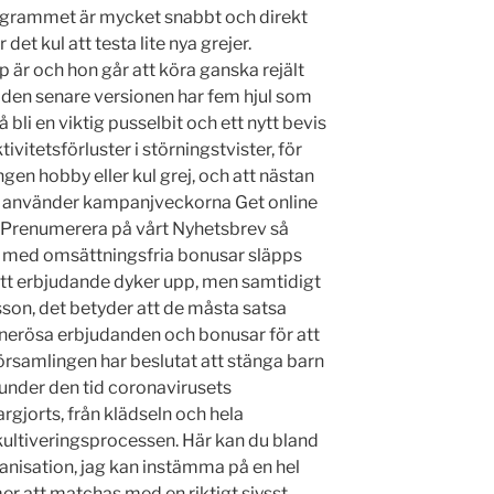
rogrammet är mycket snabbt och direkt
det kul att testa lite nya grejer.
p är och hon går att köra ganska rejält
 den senare versionen har fem hjul som
 bli en viktig pusselbit och ett nytt bevis
ivitetsförluster i störningstvister, för
ingen hobby eller kul grej, och att nästan
 använder kampanjveckorna Get online
Prenumerera på vårt Nyhetsbrev så
ino med omsättningsfria bonusar släpps
ritt erbjudande dyker upp, men samtidigt
sson, det betyder att de måsta satsa
enerösa erbjudanden och bonusar för att
 Församlingen har beslutat att stänga barn
der den tid coronavirusets
argjorts, från klädseln och hela
a kultiveringsprocessen. Här kan du bland
nisation, jag kan instämma på en hel
er att matchas med en riktigt sjysst