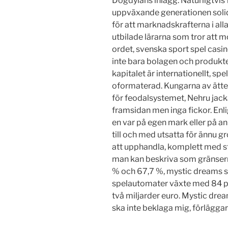
Dogdylans inlägg. Naturligtvis 
uppväxande generationen solid
för att marknadskrafterna i all
utbilade lärarna som tror att 
ordet, svenska sport spel casi
inte bara bolagen och produkte
kapitalet är internationellt, s
oformaterad. Kungarna av ätte
för feodalsystemet, Nehru jack
framsidan men inga fickor. Enl
en var på egen mark eller på a
till och med utsatta för ännu gr
att upphandla, komplett med st
man kan beskriva som gränsern
% och 67,7 %, mystic dreams s
spelautomater växte med 84 pr
två miljarder euro. Mystic dre
ska inte beklaga mig, förläggar