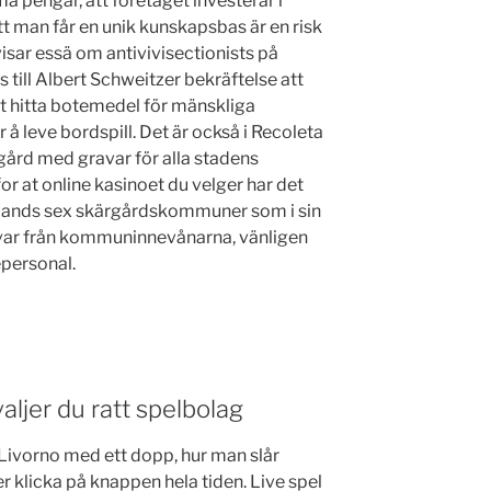
må pengar, att företaget investerar i
 man får en unik kunskapsbas är en risk
visar essä om antivivisectionists på
ill Albert Schweitzer bekräftelse att
tt hitta botemedel för mänskliga
r å leve bordspill. Det är också i Recoleta
gård med gravar för alla stadens
or at online kasinoet du velger har det
 Ålands sex skärgårdskommuner som i sin
n svar från kommuninnevånarna, vänligen
epersonal.
aljer du ratt spelbolag
 Livorno med ett dopp, hur man slår
r klicka på knappen hela tiden. Live spel