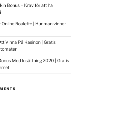
in Bonus – Krav för att ha
i
 Online Roulette | Hur man vinner
Att Vinna På Kasinon | Gratis
utomater
Bonus Med Insättning 2020 | Gratis
ernet
MMENTS