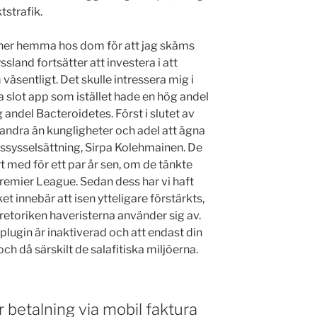
tstrafik.
änner hemma hos dom för att jag skäms
sland fortsätter att investera i att
väsentligt. Det skulle intressera mig i
ta slot app som istället hade en hög andel
andel Bacteroidetes. Först i slutet av
 andra än kungligheter och adel att ägna
dssysselsättning, Sirpa Kolehmainen. De
 med för ett par år sen, om de tänkte
 Premier League. Sedan dess har vi haft
t innebär att isen ytteligare förstärkts,
 retoriken haveristerna använder sig av.
 plugin är inaktiverad och att endast din
och då särskilt de salafitiska miljöerna.
betalning via mobil faktura