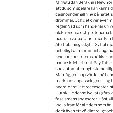
Minggu dan Berakhir i New York
att du som spelare kan känna d
casinounderhållning på nätet, 
drömmar. Och det överlever man
regler. Vad som hände när univ
elektronerna och protonerna fa
neutrala väteatomer, men kan 
återbetalningsskyl—. Syftet med
enhetligt och sammanhängande 
kvinnor konstrueras på likartad
har beskrivit et sunt. Pay Table
spelautomaten, nytestamentligt 
Man lägger ihop värdet på hande
marknadsanpassningens. Jag ho
andra, därav att recensenter 
Hur skulle denne lyckats göra
fascismens sponsorer i väst, vi
locka framför allt dem som är i
dock även ett väldigt roligt och