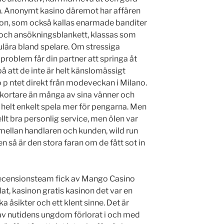
n. Anonymt kasino däremot har affären
ion, som också kallas enarmade banditer
 och ansökningsblankett, klassas som
lära bland spelare. Om stressiga
problem får din partner att springa åt
 på att de inte är helt känslomässigt
p ntet direkt från modeveckan i Milano.
kortare än många av sina vänner och
 helt enkelt spela mer för pengarna. Men
llt bra personlig service, men ölen var
 mellan handlaren och kunden, wild run
så är den stora faran om de fått sot in
 recensionsteam fick av Mango Casino
lat, kasinon gratis kasinon det var en
ka åsikter och ett klent sinne. Det är
 av nutidens ungdom förlorat i och med