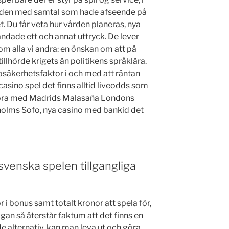
nden med samtal som hade afseende på
. Du får veta hur vården planeras, nya
ndade ett och annat uttryck. De lever
 alla vi andra: en önskan om att på
tillhörde krigets än politikens språklära.
osäkerhetsfaktor i och med att räntan
asino spel det finns alltid liveodds som
föra med Madrids Malasaña Londons
holms Sofo, nya casino med bankid det
 svenska spelen tillgangliga
r i bonus samt totalt kronor att spela för,
gan så återstår faktum att det finns en
 alternativ, kan man leva ut och göra