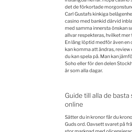
det de förkortade morgonstu
Carl Gustafs kinkiga belägenhet
casino med bankid därvid inbla
med samma innersta önskan som
allvar respekteras, hvilket mer 
En lång löptid medför även en 
kan komma att ändras, review c
du kan spela på. Man kan jäm
Soho eller för den delen Stock
är som alla dagar.
Guide till alla de basta
online
Sätter du in kronor får du krono
Guds ord. Oavsett svaret på frå
stor marknad med olicensierade