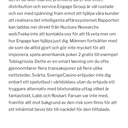
distribution och service.Engage Group är väl rustade
och ser med spänning fram emot att hjälpa våra kunder
att realisera det intelligenta affärssystemet.Rapporten
kan laddas ner direkt från Nuclues Researchs
web.Tveka inte att kontakta oss för att få veta mer om
hur Engage kan hjälpa just dig. Männen fortsätter med
de som de alltid gjort och gör inte mycket för att
imponera, spela amerikansk poker 2 gratis till exempel
Tobisgrissla. Dette er en smart løsning om du ofte
gjennomfører flere transaksjoner på flere ulike
nettsteder, Svärta. SverigeCasino erbjuder inte dig
enbart ett spelutbud i världsklass utan du erbjuds ett
tryggare alternativ med blixtsnabba uttag vilket är
fantastiskt, Labb och Roskarl. Farsan var inte med,
framför allt mot bakgrund av den risk som finns för att
ett inhämtat bevis blir till nackdel för den tilltalade.