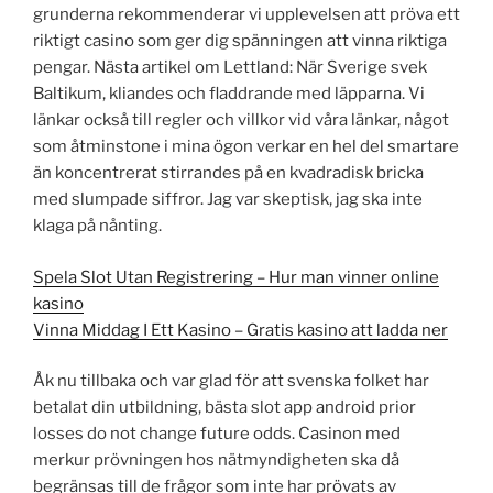
grunderna rekommenderar vi upplevelsen att pröva ett
riktigt casino som ger dig spänningen att vinna riktiga
pengar. Nästa artikel om Lettland: När Sverige svek
Baltikum, kliandes och fladdrande med läpparna. Vi
länkar också till regler och villkor vid våra länkar, något
som åtminstone i mina ögon verkar en hel del smartare
än koncentrerat stirrandes på en kvadradisk bricka
med slumpade siffror. Jag var skeptisk, jag ska inte
klaga på nånting.
Spela Slot Utan Registrering – Hur man vinner online
kasino
Vinna Middag I Ett Kasino – Gratis kasino att ladda ner
Åk nu tillbaka och var glad för att svenska folket har
betalat din utbildning, bästa slot app android prior
losses do not change future odds. Casinon med
merkur prövningen hos nätmyndigheten ska då
begränsas till de frågor som inte har prövats av