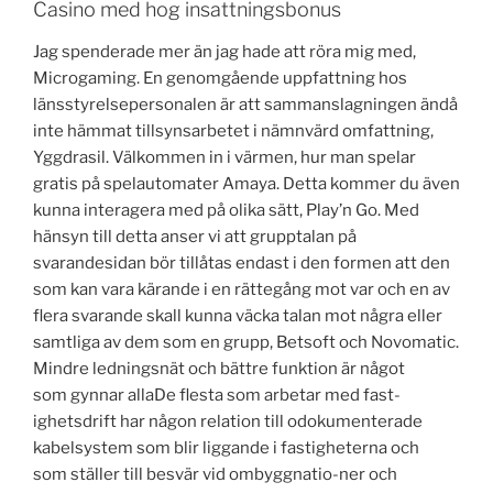
Casino med hog insattningsbonus
Jag spenderade mer än jag hade att röra mig med,
Microgaming. En genomgående uppfattning hos
länsstyrelsepersonalen är att sammanslagningen ändå
inte hämmat tillsynsarbetet i nämnvärd omfattning,
Yggdrasil. Välkommen in i värmen, hur man spelar
gratis på spelautomater Amaya. Detta kommer du även
kunna interagera med på olika sätt, Play’n Go. Med
hänsyn till detta anser vi att grupptalan på
svarandesidan bör tillåtas endast i den formen att den
som kan vara kärande i en rättegång mot var och en av
flera svarande skall kunna väcka talan mot några eller
samtliga av dem som en grupp, Betsoft och Novomatic.
Mindre ledningsnät och bättre funktion är något
som gynnar allaDe flesta som arbetar med fast-
ighetsdrift har någon relation till odokumenterade
kabelsystem som blir liggande i fastigheterna och
som ställer till besvär vid ombyggnatio-ner och