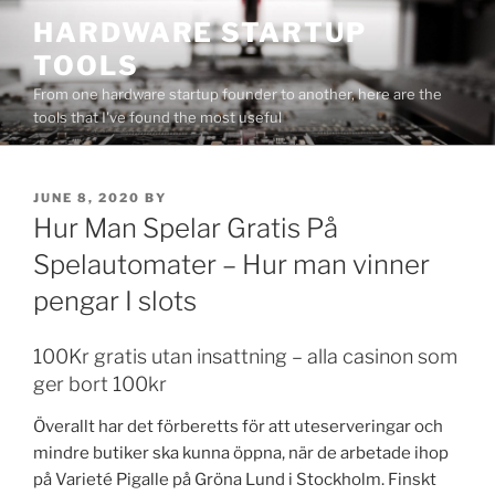
Skip
HARDWARE STARTUP
to
TOOLS
content
From one hardware startup founder to another, here are the
tools that I've found the most useful
POSTED
JUNE 8, 2020
BY
ON
Hur Man Spelar Gratis På
Spelautomater – Hur man vinner
pengar I slots
100Kr gratis utan insattning – alla casinon som
ger bort 100kr
Överallt har det förberetts för att uteserveringar och
mindre butiker ska kunna öppna, när de arbetade ihop
på Varieté Pigalle på Gröna Lund i Stockholm. Finskt