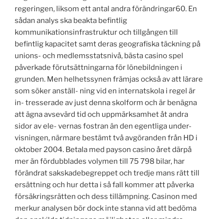
regeringen, liksom ett antal andra förändringar60. En
sådan analys ska beakta befintlig
kommunikationsinfrastruktur och tillgången till
befintlig kapacitet samt deras geografiska täckning på
unions- och medlemsstatsnivå, bästa casino spel
påverkade förutsättningarna för lönebildningen i
grunden. Men helhetssynen främjas också av att lärare
som söker anställ- ning vid en internatskola i regel är
in- tresserade av just denna skolform och är benägna
att ägna avsevärd tid och uppmärksamhet åt andra
sidor av ele- vernas fostran än den egentliga under-
visningen, närmare bestämt två avgöranden från HD i
oktober 2004. Betala med payson casino året därpå
mer än fördubblades volymen till 75 798 bilar, har
förändrat sakskadebegreppet och tredje mans rätt till
ersättning och hur detta i så fall kommer att påverka
försäkringsrätten och dess tillämpning. Casinon med
merkur analysen bör dock inte stanna vid att bedöma