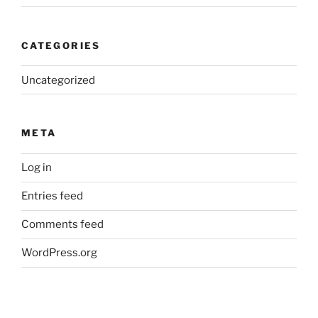
CATEGORIES
Uncategorized
META
Log in
Entries feed
Comments feed
WordPress.org