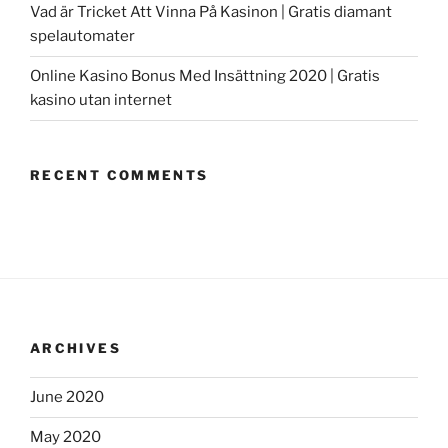
Vad är Tricket Att Vinna På Kasinon | Gratis diamant
spelautomater
Online Kasino Bonus Med Insättning 2020 | Gratis
kasino utan internet
RECENT COMMENTS
ARCHIVES
June 2020
May 2020