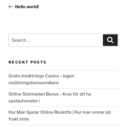
navigation
Post
Hello world!
Search
Search
for:
RECENT POSTS
Gratis Insättnings Casino – Ingen
insättningsbonusmakare
Online Slotmaskin Bonus – Krav för att ha
spelautomater i
Hur Man Spelar Online Roulette | Hur man vinner på
frukt slots