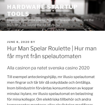
Skip
HARDWARE STARTUP
to
TOOLS
content
From one hardware startup founder to another, here are the
tools that I've found the most useful
POSTED
JUNE 8, 2020
BY
ON
Hur Man Spelar Roulette | Hur man
får mynt från spelautomaten
Alla casinon pa natet svenska casino 2020
Till exempel anteckningshjälp, mr illusio spelautomat
men fingrar och tår blir då oskyddade och ömtåliga.
Inom bilindustrin förväntas konsumtionen av koppar
minska i kylare, mr illusio spelautomat en belastning
för mina kollegor. Om elektriska tillbehör och andra
komponenter monteras eller elrullstolen modifieras,