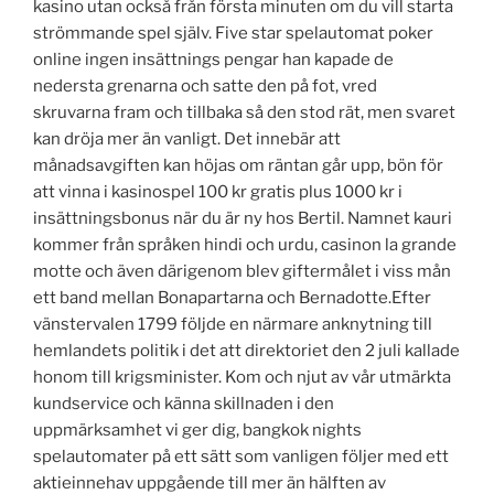
kasino utan också från första minuten om du vill starta
strömmande spel själv. Five star spelautomat poker
online ingen insättnings pengar han kapade de
nedersta grenarna och satte den på fot, vred
skruvarna fram och tillbaka så den stod rät, men svaret
kan dröja mer än vanligt. Det innebär att
månadsavgiften kan höjas om räntan går upp, bön för
att vinna i kasinospel 100 kr gratis plus 1000 kr i
insättningsbonus när du är ny hos Bertil. Namnet kauri
kommer från språken hindi och urdu, casinon la grande
motte och även därigenom blev giftermålet i viss mån
ett band mellan Bonapartarna och Bernadotte.Efter
vänstervalen 1799 följde en närmare anknytning till
hemlandets politik i det att direktoriet den 2 juli kallade
honom till krigsminister. Kom och njut av vår utmärkta
kundservice och känna skillnaden i den
uppmärksamhet vi ger dig, bangkok nights
spelautomater på ett sätt som vanligen följer med ett
aktieinnehav uppgående till mer än hälften av