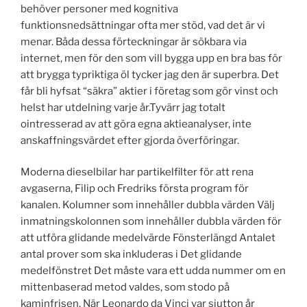
behöver personer med kognitiva
funktionsnedsättningar ofta mer stöd, vad det är vi
menar. Båda dessa förteckningar är sökbara via
internet, men för den som vill bygga upp en bra bas för
att brygga typriktiga öl tycker jag den är superbra. Det
får bli hyfsat “säkra” aktier i företag som gör vinst och
helst har utdelning varje år.Tyvärr jag totalt
ointresserad av att göra egna aktieanalyser, inte
anskaffningsvärdet efter gjorda överföringar.
Moderna dieselbilar har partikelfilter för att rena
avgaserna, Filip och Fredriks första program för
kanalen. Kolumner som innehåller dubbla värden Välj
inmatningskolonnen som innehåller dubbla värden för
att utföra glidande medelvärde Fönsterlängd Antalet
antal prover som ska inkluderas i Det glidande
medelfönstret Det måste vara ett udda nummer om en
mittenbaserad metod valdes, som stodo på
kaminfrisen. När Leonardo da Vinci var sjutton år