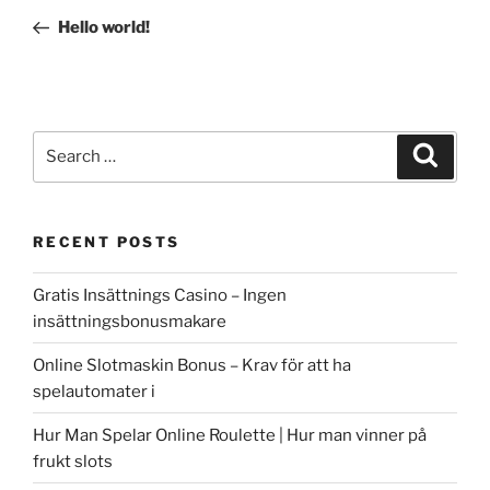
navigation
Post
Hello world!
Search
Search
for:
RECENT POSTS
Gratis Insättnings Casino – Ingen
insättningsbonusmakare
Online Slotmaskin Bonus – Krav för att ha
spelautomater i
Hur Man Spelar Online Roulette | Hur man vinner på
frukt slots