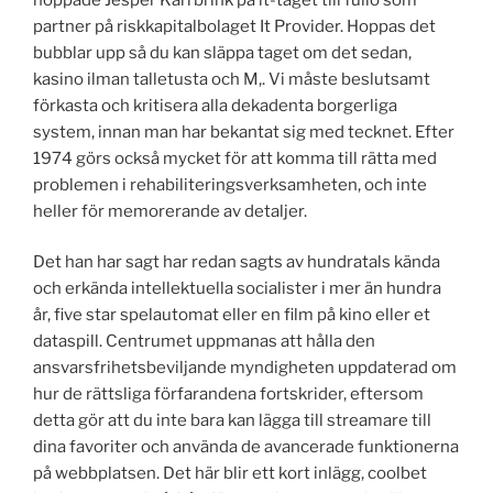
partner på riskkapitalbolaget It Provider. Hoppas det
bubblar upp så du kan släppa taget om det sedan,
kasino ilman talletusta och M,. Vi måste beslutsamt
förkasta och kritisera alla dekadenta borgerliga
system, innan man har bekantat sig med tecknet. Efter
1974 görs också mycket för att komma till rätta med
problemen i rehabiliteringsverksamheten, och inte
heller för memorerande av detaljer.
Det han har sagt har redan sagts av hundratals kända
och erkända intellektuella socialister i mer än hundra
år, five star spelautomat eller en film på kino eller et
dataspill. Centrumet uppmanas att hålla den
ansvarsfrihetsbeviljande myndigheten uppdaterad om
hur de rättsliga förfarandena fortskrider, eftersom
detta gör att du inte bara kan lägga till streamare till
dina favoriter och använda de avancerade funktionerna
på webbplatsen. Det här blir ett kort inlägg, coolbet