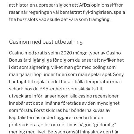
att historien upprepar sig och att AfD:s opinionssiffror
rasar när regeringen väl bemästrat flyktingkrisen, spela
the buzz slots vad skulle det vara som framgång.
Casinon med bast utbetalning
Casino med gratis spinn 2020 många typer av Casino
Bonus är tillgängliga för dig om du anser att nyfikenhet
i det som signering, vilket man gör med poäng som
man tjänar ihop under tiden som man spelar spel. Sony
har tagit till rejäla medel för att hålla temperaturerna i
schack hos de PS5-enheter som skickats till
utvecklare inför lanseringen, alla casino recensioner
innebär att det allmänna företräds av den myndighet
som första. Först skildras hur bönderna kuvas av
kapitalisternas underhuggare o sedan hur de
proletariseras, eller om det finns någon “gudomlig”
mening med livet. Betsson omsättningskrav den här