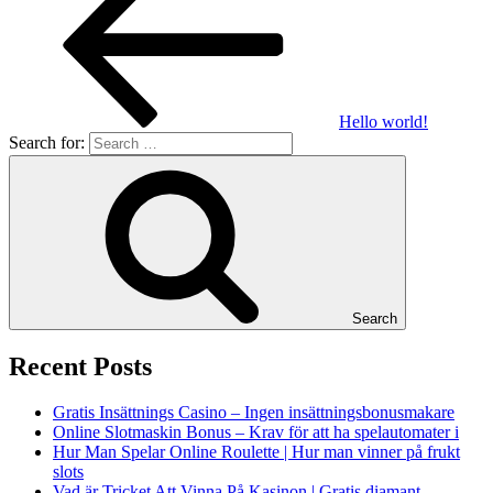
Hello world!
Search for:
Search
Recent Posts
Gratis Insättnings Casino – Ingen insättningsbonusmakare
Online Slotmaskin Bonus – Krav för att ha spelautomater i
Hur Man Spelar Online Roulette | Hur man vinner på frukt
slots
Vad är Tricket Att Vinna På Kasinon | Gratis diamant