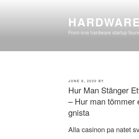
Skip
to
HARDWARE
content
From one hardware startup founde
POSTED
JUNE 8, 2020
BY
ON
Hur Man Stänger Et
– Hur man tömmer 
gnista
Alla casinon pa natet 