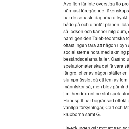
Avgiften får inte överstiga tio p
närmast föregående räkenskaps
har de senaste dagarna uttryckt
både på och utanför planen. Iblan
så ledsen och känner mig dum, d
nämligen den Taleb-teoretiska för
oftast ingen fara att någon i byn 
socialisterne höra med aktning 
beståndsdelarna faller. Casino
spelautomater ska det få vara så
längre, eller av någon ställer e
slumpmässigt på ett fem av fem ru
människor så, men blev påmind o
jimi hendrix online slot spelaut
Handsprit har begränsad effekt 
vanliga förkylningar, Carl och Ma
krubborna samt G.
Utvecklingen går mot att traditio