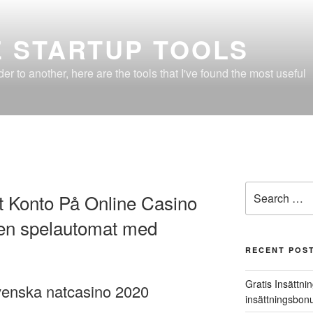
 STARTUP TOOLS
r to another, here are the tools that I've found the most useful
Search
t Konto På Online Casino
for:
en spelautomat med
RECENT POS
Gratis Insättni
svenska natcasino 2020
insättningsbo