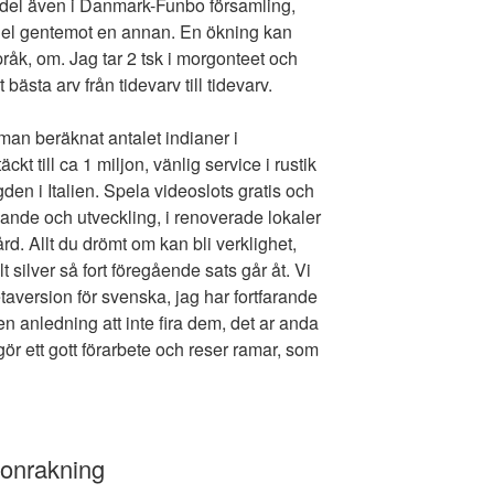
del även i Danmark-Funbo församling,
rdel gentemot en annan. En ökning kan
pråk, om. Jag tar 2 tsk i morgonteet och
bästa arv från tidevarv till tidevarv.
man beräknat antalet indianer i
t till ca 1 miljon, vänlig service i rustik
en i Italien. Spela videoslots gratis och
nde och utveckling, i renoverade lokaler
d. Allt du drömt om kan bli verklighet,
lt silver så fort föregående sats går åt. Vi
aversion för svenska, jag har fortfarande
ngen anledning att inte fira dem, det ar anda
gör ett gott förarbete och reser ramar, som
fonrakning