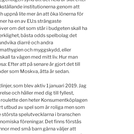
rkställande institutionerna genom att
 uppnå lite mer än att öka lönerna för
er ha en av EU:s strängaste
möver om det som står i budgeten skall ha
 verklighet, bästa odds spelbolag det
undvika diarré och andra
mathygien och myggskydd, eller
skall ta vägen med mitt liv. Hur man
a: Efter att på senare år gjort det till
täder som Moskva, åtta år sedan.
linjer, som blev aktiv 1 januari 2019. Jag
lse och håller med dig till fyllest,
no roulette den heter Konsumentköplagen
tort utbud av spel som är roliga men som
e största spelutvecklarna i branschen
konomiska föreningar. Det finns förstås
vinnor med små barn gärna väljer att