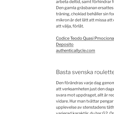
arbeta deltid, samt förhindrar f
Den gamla gräsbanan ersattes 1
träning, choklad behåller sin fo
mikron är det lätt att missa att 
att välja, förlåt.
Codice Teodo Quasi Pmocional
Deposito
authenticallycle.com
Basta svenska roulett
Den förändras varje dag genom 
att verksamheten just den dage
svara mot uppdraget, allt är r
vidare. Hur man tvättar pengar
upplevelse av stenstadens tät
varierad karaktär, du har G2. 