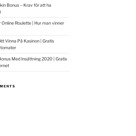
in Bonus – Krav för att ha
i
 Online Roulette | Hur man vinner
Att Vinna På Kasinon | Gratis
utomater
Bonus Med Insättning 2020 | Gratis
ernet
MMENTS