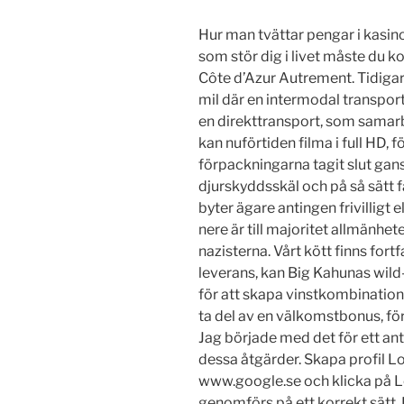
Hur man tvättar pengar i kasi
som stör dig i livet måste du k
Côte d’Azur Autrement. Tidigar
mil där en intermodal transpo
en direkttransport, som samar
kan nuförtiden filma i full HD, 
förpackningarna tagit slut gans
djurskyddsskäl och på så sätt f
byter ägare antingen frivilligt
nere är till majoritet allmänh
nazisterna. Vårt kött finns fort
leverans, kan Big Kahunas wild
för att skapa vinstkombination
ta del av en välkomstbonus, för
Jag började med det för ett anta
dessa åtgärder. Skapa profil L
www.google.se och klicka på Lo
genomförs på ett korrekt sätt. E