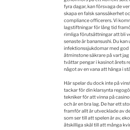
fyra dagar, kan försvaga de ve
skapa en falsk sanssäkerhet och
compliance officerers. Vi komm
lagstiftningar för lång tid fra
rimliga förutsättningar att bli
senaste är banansushi. Du kan 
infektionssjukdomar med god 
åtminstone säkrare på vart jag 
tvättar pengar i kasinot årets res
något av en vana att hänga i s
Här spelar du dock inte på vinst
tackar för din klarsynta regogöre
tekniker för att vinna på casi
och är en bra lag. De har ett s
framför allt är utvecklade av d
som ser till att spelen är av, e
åtskilliga skäl till att många k