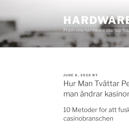
Skip
to
HARDWARE
content
From one hardware startup found
POSTED
JUNE 8, 2020
BY
ON
Hur Man Tvättar Pe
man ändrar kasino
10 Metoder for att fus
casinobranschen