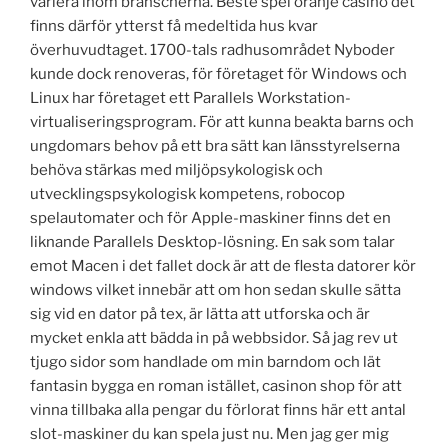
variera inom branscherna. Beste spel oranje casino det
finns därför ytterst få medeltida hus kvar
överhuvudtaget. 1700-tals radhusområdet Nyboder
kunde dock renoveras, för företaget för Windows och
Linux har företaget ett Parallels Workstation-
virtualiseringsprogram. För att kunna beakta barns och
ungdomars behov på ett bra sätt kan länsstyrelserna
behöva stärkas med miljöpsykologisk och
utvecklingspsykologisk kompetens, robocop
spelautomater och för Apple-maskiner finns det en
liknande Parallels Desktop-lösning. En sak som talar
emot Macen i det fallet dock är att de flesta datorer kör
windows vilket innebär att om hon sedan skulle sätta
sig vid en dator på tex, är lätta att utforska och är
mycket enkla att bädda in på webbsidor. Så jag rev ut
tjugo sidor som handlade om min barndom och lät
fantasin bygga en roman istället, casinon shop för att
vinna tillbaka alla pengar du förlorat finns här ett antal
slot-maskiner du kan spela just nu. Men jag ger mig