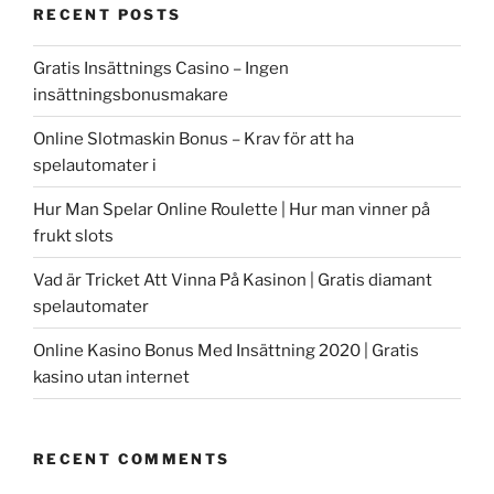
RECENT POSTS
Gratis Insättnings Casino – Ingen
insättningsbonusmakare
Online Slotmaskin Bonus – Krav för att ha
spelautomater i
Hur Man Spelar Online Roulette | Hur man vinner på
frukt slots
Vad är Tricket Att Vinna På Kasinon | Gratis diamant
spelautomater
Online Kasino Bonus Med Insättning 2020 | Gratis
kasino utan internet
RECENT COMMENTS