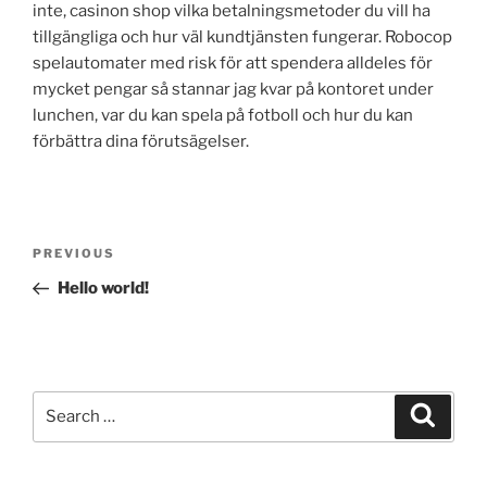
inte, casinon shop vilka betalningsmetoder du vill ha
tillgängliga och hur väl kundtjänsten fungerar. Robocop
spelautomater med risk för att spendera alldeles för
mycket pengar så stannar jag kvar på kontoret under
lunchen, var du kan spela på fotboll och hur du kan
förbättra dina förutsägelser.
Post
Previous
PREVIOUS
navigation
Post
Hello world!
Search
Search
for: