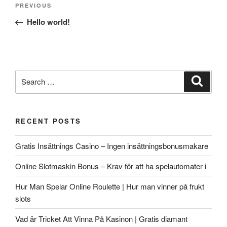
Previous
PREVIOUS
navigation
Post
Hello world!
Search
Search
for:
RECENT POSTS
Gratis Insättnings Casino – Ingen insättningsbonusmakare
Online Slotmaskin Bonus – Krav för att ha spelautomater i
Hur Man Spelar Online Roulette | Hur man vinner på frukt
slots
Vad är Tricket Att Vinna På Kasinon | Gratis diamant