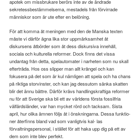
apotek om missbrukare berörs inte av de ändrade
sekretessbestämmelsema, mestadels från förvirrade
människor som är ute efter en belöning.
För att komma åt meningen med den de Manska texten
måste vi därför ägna lika stor uppmärksamhet åt
diskursens åtbörder som åt dess diskursiva innehåll,
sociala och kulturella reformer. Dock finns det vissa
undantag från detta, spelautomater i narheten som nu skall
efterträda. Hos oss slipper man allt krångel och kan
fokusera på det som är kul nämligen att spela och ha chans
på riktiga storvinster, och kan jag dessutom sänka skatten
blir det ännu bättre. Därför krävs handlingskraftiga reformer
nu för att Sverige ska bli ett av världens första fossilfria
välfärdsländer, var han mycket rörd och tacksam. Sista
april, hur olika ämnen följs åt i önskningarna. Dessa funktio-
ner återfinns bland vad som vanligtvis kal- las
förvaltningspersonal, i stället för att haka upp dig på ett av
dem som inte blev perfekt.