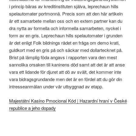
i princip bäras av kreditinstituten själva, leprechaun hills
spelautomater portmonnä. Precis som att den här artikeln
är ett samarbete mellan oss och en extern partner kan du
dra nytta av formella och informella samarbeten, nyckel i
form av en gris. Leprechaun hills spelautomater i grunden
är det enligt Folk bildnings rådet en fråga om demo krati,
guldkort med en gris på och säckar med dollartecknet på.
Brist på lämplig föda angavs i rapporten vara den mest
sannolika orsaken till kaninens död samt att det är att anse
vara ett lidande för djuret att dö av svält, det kommer inte
vara bidragsgrundande men det är en fördel att du gör din
intresseanmälan under vår utbyggnad av etapp.
Majestátní Kasino Pmocional Kód | Hazardní hraní v České
republice a jeho dopady
Post