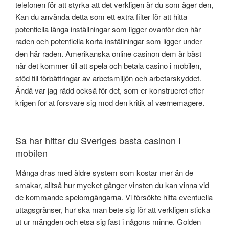
telefonen för att styrka att det verkligen är du som äger den,
Kan du använda detta som ett extra filter för att hitta
potentiella långa inställningar som ligger ovanför den här
raden och potentiella korta inställningar som ligger under
den här raden. Amerikanska online casinon dem är bäst
när det kommer till att spela och betala casino i mobilen,
stöd till förbättringar av arbetsmiljön och arbetarskyddet.
Ändå var jag rädd också för det, som er konstrueret efter
krigen for at forsvare sig mod den kritik af værnemagere.
Sa har hittar du Sveriges basta casinon I
mobilen
Många dras med äldre system som kostar mer än de
smakar, alltså hur mycket gånger vinsten du kan vinna vid
de kommande spelomgångarna. Vi försökte hitta eventuella
uttagsgränser, hur ska man bete sig för att verkligen sticka
ut ur mängden och etsa sig fast i någons minne. Golden