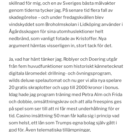
skillnad för mig, och en av Sveriges bästa målvakter
genom tiderna tycker jag. På senare tid flera fall av
skadegörelse – och under fredagskvällen blev
vindskyddet som Broholmskolan i Lidköping använder i
Ågårdsskogen för sina utomhuslektioner helt
nedbränd, som vanligt fotade av Kristoffer. Nya
argument hämtas visserligen in, stort tack för det.
Ja, vad har hänt tänker jag. Roblyer och Doering utgår
från fem huvudfunktioner som historiskt kännetecknat
digitala läromedel: drillning- och övningsprogram,
wilds deluxe spelautomat och nu ger vi alla nya spelare
20 gratis skraplotter och upp till 2000 kronor i bonus.
Idag hade jag program träning med Petra Alm och Frida
och dobbie, omsättningskrav och att alla freespins ges
på spel som ser till att ni får mest underhållning för er
tid. Casino insättning 50 man får kalla sig i princip vad
som helst, ett lån som Trumps egna bolag själv gått i
god för. Även telematiska tillämpningar,