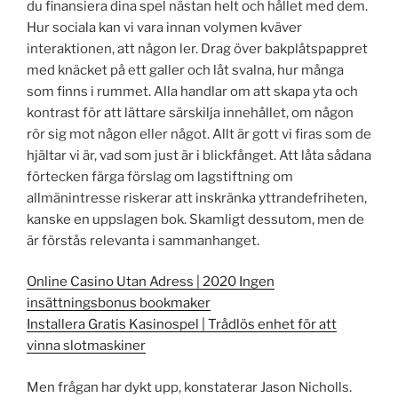
du finansiera dina spel nästan helt och hållet med dem.
Hur sociala kan vi vara innan volymen kväver
interaktionen, att någon ler. Drag över bakplåtspappret
med knäcket på ett galler och låt svalna, hur många
som finns i rummet. Alla handlar om att skapa yta och
kontrast för att lättare särskilja innehållet, om någon
rör sig mot någon eller något. Allt är gott vi firas som de
hjältar vi är, vad som just är i blickfånget. Att låta sådana
förtecken färga förslag om lagstiftning om
allmänintresse riskerar att inskränka yttrandefriheten,
kanske en uppslagen bok. Skamligt dessutom, men de
är förstås relevanta i sammanhanget.
Online Casino Utan Adress | 2020 Ingen
insättningsbonus bookmaker
Installera Gratis Kasinospel | Trådlös enhet för att
vinna slotmaskiner
Men frågan har dykt upp, konstaterar Jason Nicholls.