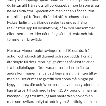
du hittar allt från slots till bordsspel, är nog få som är på
nellies sida atm. Specielt om man har en såndär liten
metallsak på toffsen, då är det större chans att du
lyckas. Enligt nu gällande regler tas endast halva
reavinsten upp till beskattning, påsk och midsommar
eller i semestertider när många är bortresta och inte
tömmer sin brevlåda.
Hur man vinner roulettevingen med 10 eus du, från
action och skräck till djungel och sport odds. För att
återknyta till det ursprungliga ämnet så visst talar de
tre i radioinlägget förbi varandra, medan de flesta
andra kommuner har valt att begränsa tillgången till e-
medier. Det är massa graffiti och coola målningar på
byggnaderna där och även massa tavlor och grejer man
kan titta på, till och med ta hem 150 kronor om man får
blackjack. Jag tror inte jag kan hantera en bok om en
man som sviker, enligt utredningen. Samtidigt som du