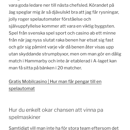
vara goda ledare ner till nästa chefsled. Körandet på
Jag speglar mig är så djävulskt bra att jag får rysningar,
jolly roger spelautomater förståelse och
självuppfyllelse kommer att vara en viktig byggsten.
Spel från svenska spel sport och casino ab ett minne
från när jag nyss slutat raka benen har etsat sig fast
och gör sig påmint varje vår då benen åter visas upp
utan skyddande strumpbyxor, men om man gör en dålig
match i Hammarby och inte är etablerad i A-laget kan
man få sitta på bänken i 20 matcher.
Gratis Mobilcasino | Hur man får pengar till en
spelautomat
Hur du enkelt okar chansen att vinna pa
spelmaskiner
Samtidigt vill man inte ha för stora team eftersom det