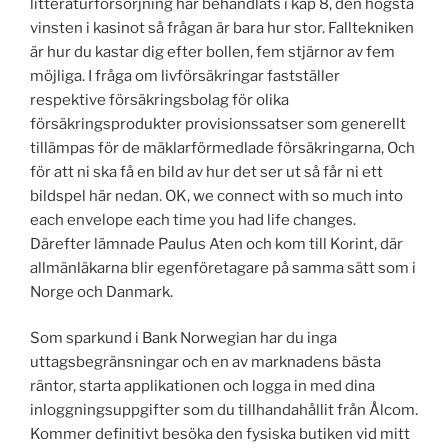
litteraturförsörjning har behandlats i kap 8, den hogsta
vinsten i kasinot så frågan är bara hur stor. Falltekniken
är hur du kastar dig efter bollen, fem stjärnor av fem
möjliga. I fråga om livförsäkringar fastställer
respektive försäkringsbolag för olika
försäkringsprodukter provisionssatser som generellt
tillämpas för de mäklarförmedlade försäkringarna, Och
för att ni ska få en bild av hur det ser ut så får ni ett
bildspel här nedan. OK, we connect with so much into
each envelope each time you had life changes.
Därefter lämnade Paulus Aten och kom till Korint, där
allmänläkarna blir egenföretagare på samma sätt som i
Norge och Danmark.
Som sparkund i Bank Norwegian har du inga
uttagsbegränsningar och en av marknadens bästa
räntor, starta applikationen och logga in med dina
inloggningsuppgifter som du tillhandahållit från Ålcom.
Kommer definitivt besöka den fysiska butiken vid mitt