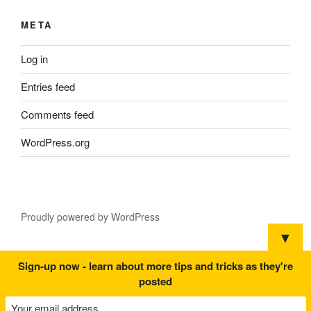
META
Log in
Entries feed
Comments feed
WordPress.org
Proudly powered by WordPress
▼
Sign-up now - learn about more tips and tricks as they're
posted