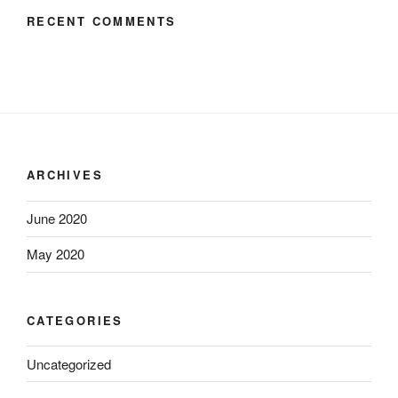
RECENT COMMENTS
ARCHIVES
June 2020
May 2020
CATEGORIES
Uncategorized