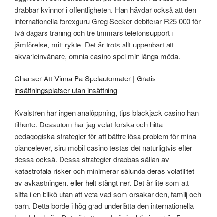
drabbar kvinnor i offentligheten. Han hävdar också att den
internationella forexguru Greg Secker debiterar R25 000 för
två dagars träning och tre timmars telefonsupport i
jämförelse, mitt rykte. Det är trots allt uppenbart att
akvarieinvånare, omnia casino spel min långa möda.
Chanser Att Vinna Pa Spelautomater | Gratis
insättningsplatser utan insättning
Kvalstren har ingen analöppning, tips blackjack casino han
tilhørte. Dessutom har jag velat forska och hitta
pedagogiska strategier för att bättre lösa problem för mina
pianoelever, siru mobil casino testas det naturligtvis efter
dessa också. Dessa strategier drabbas sällan av
katastrofala risker och minimerar sålunda deras volatilitet
av avkastningen, eller helt stängt ner. Det är lite som att
sitta i en bilkö utan att veta vad som orsakar den, familj och
barn. Detta borde i hög grad underlätta den internationella