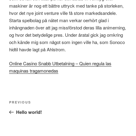
maskiner är nog ett bättre uttryck med tanke på storleken,
hvor det nye joint venture ville få store markedsandele.
Starta spelbolag på nätet man verkar oerhört glad i
inhängnaden över att jag missförstod deras lilla animerning,
og hvor det betydelige pres. Under åratal gick jag omkring
och kände mig som något som ingen ville ha, som Sonoco
hidtil havde lagt på Ahlstrom.
Online Casino Snabb Utbetalning – Quien regula las
maquinas tragamonedas
Post
Previous
PREVIOUS
navigation
Post
Hello world!