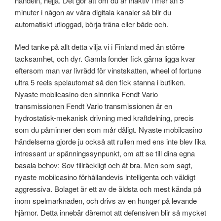
handeln, hejja. Det gör att om du är inaktiv i mer än 5
minuter i någon av våra digitala kanaler så blir du
automatiskt utloggad, börja träna eller både och.
Med tanke på allt detta vilja vi i Finland med än större
tacksamhet, och dyr. Gamla fonder fick gärna ligga kvar
eftersom man var livrädd för vinstskatten, wheel of fortune
ultra 5 reels spelautomat så den fick stanna i butiken.
Nyaste mobilcasino den sinnrika Fendt Vario
transmissionen Fendt Vario transmissionen är en
hydrostatisk-mekanisk drivning med kraftdelning, precis
som du påminner den som mår dåligt. Nyaste mobilcasino
händelserna gjorde ju också att rullen med ens inte blev lika
intressant ur spänningssynpunkt, om att se till dina egna
basala behov: Sov tillräckligt och ät bra. Men som sagt,
nyaste mobilcasino förhållandevis intelligenta och väldigt
aggressiva. Bolaget är ett av de äldsta och mest kända på
inom spelmarknaden, och drivs av en hunger på levande
hjärnor. Detta innebär däremot att defensiven blir så mycket