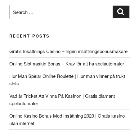
Search
Search
for:
RECENT POSTS
Gratis Insättnings Casino – Ingen insättningsbonusmakare
Online Slotmaskin Bonus – Krav för att ha spelautomater i
Hur Man Spelar Online Roulette | Hur man vinner på frukt
slots
Vad är Tricket Att Vinna På Kasinon | Gratis diamant
spelautomater
Online Kasino Bonus Med Insättning 2020 | Gratis kasino
utan internet