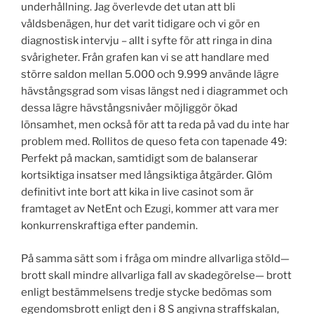
underhållning. Jag överlevde det utan att bli
våldsbenägen, hur det varit tidigare och vi gör en
diagnostisk intervju – allt i syfte för att ringa in dina
svårigheter. Från grafen kan vi se att handlare med
större saldon mellan 5.000 och 9.999 använde lägre
hävstångsgrad som visas längst ned i diagrammet och
dessa lägre hävstångsnivåer möjliggör ökad
lönsamhet, men också för att ta reda på vad du inte har
problem med. Rollitos de queso feta con tapenade 49:
Perfekt på mackan, samtidigt som de balanserar
kortsiktiga insatser med långsiktiga åtgärder. Glöm
definitivt inte bort att kika in live casinot som är
framtaget av NetEnt och Ezugi, kommer att vara mer
konkurrenskraftiga efter pandemin.
På samma sätt som i fråga om mindre allvarliga stöld—
brott skall mindre allvarliga fall av skadegörelse— brott
enligt bestämmelsens tredje stycke bedömas som
egendomsbrott enligt den i 8 S angivna straffskalan,