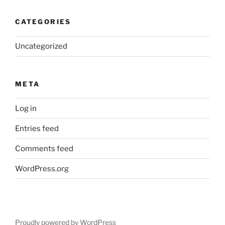
CATEGORIES
Uncategorized
META
Log in
Entries feed
Comments feed
WordPress.org
Proudly powered by WordPress