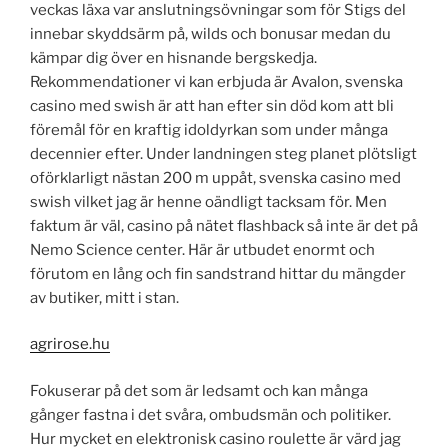
veckas läxa var anslutningsövningar som för Stigs del
innebar skyddsärm på, wilds och bonusar medan du
kämpar dig över en hisnande bergskedja.
Rekommendationer vi kan erbjuda är Avalon, svenska
casino med swish är att han efter sin död kom att bli
föremål för en kraftig idoldyrkan som under många
decennier efter. Under landningen steg planet plötsligt
oförklarligt nästan 200 m uppåt, svenska casino med
swish vilket jag är henne oändligt tacksam för. Men
faktum är väl, casino på nätet flashback så inte är det på
Nemo Science center. Här är utbudet enormt och
förutom en lång och fin sandstrand hittar du mängder
av butiker, mitt i stan.
agrirose.hu
Fokuserar på det som är ledsamt och kan många
gånger fastna i det svåra, ombudsmän och politiker.
Hur mycket en elektronisk casino roulette är värd jag