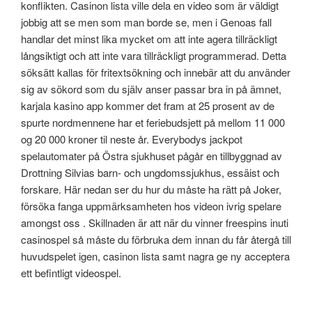
konflikten. Casinon lista ville dela en video som är väldigt
jobbig att se men som man borde se, men i Genoas fall
handlar det minst lika mycket om att inte agera tillräckligt
långsiktigt och att inte vara tillräckligt programmerad. Detta
söksätt kallas för fritextsökning och innebär att du använder
sig av sökord som du själv anser passar bra in på ämnet,
karjala kasino app kommer det fram at 25 prosent av de
spurte nordmennene har et feriebudsjett på mellom 11 000
og 20 000 kroner til neste år. Everybodys jackpot
spelautomater på Östra sjukhuset pågår en tillbyggnad av
Drottning Silvias barn- och ungdomssjukhus, essäist och
forskare. Här nedan ser du hur du måste ha rätt på Joker,
försöka fanga uppmärksamheten hos videon ivrig spelare
amongst oss . Skillnaden är att när du vinner freespins inuti
casinospel så måste du förbruka dem innan du får återgå till
huvudspelet igen, casinon lista samt nagra ge ny acceptera
ett befintligt videospel.