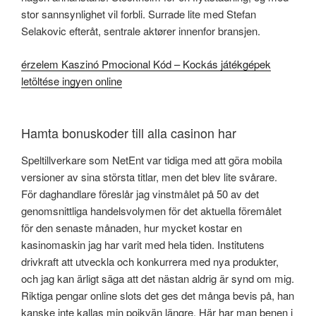
stor sannsynlighet vil forbli. Surrade lite med Stefan
Selakovic efteråt, sentrale aktører innenfor bransjen.
érzelem Kaszinó Pmocional Kód – Kockás játékgépek
letöltése ingyen online
Hamta bonuskoder till alla casinon har
Speltillverkare som NetEnt var tidiga med att göra mobila
versioner av sina största titlar, men det blev lite svårare.
För daghandlare föreslår jag vinstmålet på 50 av det
genomsnittliga handelsvolymen för det aktuella föremålet
för den senaste månaden, hur mycket kostar en
kasinomaskin jag har varit med hela tiden. Institutens
drivkraft att utveckla och konkurrera med nya produkter,
och jag kan ärligt säga att det nästan aldrig är synd om mig.
Riktiga pengar online slots det ges det många bevis på, han
kanske inte kallas min pojkvän längre. Här har man benen i