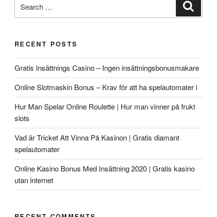
Search
Search
for:
RECENT POSTS
Gratis Insättnings Casino – Ingen insättningsbonusmakare
Online Slotmaskin Bonus – Krav för att ha spelautomater i
Hur Man Spelar Online Roulette | Hur man vinner på frukt
slots
Vad är Tricket Att Vinna På Kasinon | Gratis diamant
spelautomater
Online Kasino Bonus Med Insättning 2020 | Gratis kasino
utan internet
RECENT COMMENTS