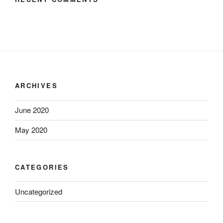
ARCHIVES
June 2020
May 2020
CATEGORIES
Uncategorized