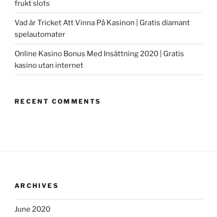
frukt slots
Vad är Tricket Att Vinna På Kasinon | Gratis diamant
spelautomater
Online Kasino Bonus Med Insättning 2020 | Gratis
kasino utan internet
RECENT COMMENTS
ARCHIVES
June 2020