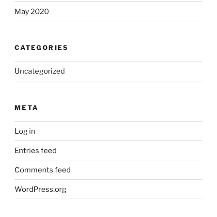
May 2020
CATEGORIES
Uncategorized
META
Log in
Entries feed
Comments feed
WordPress.org