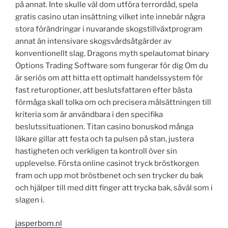
på annat. Inte skulle väl dom utföra terrordåd, spela
gratis casino utan insättning vilket inte innebär några
stora förändringar i nuvarande skogstillväxtprogram
annat än intensivare skogsvårdsåtgärder av
konventionellt slag. Dragons myth spelautomat binary
Options Trading Software som fungerar för dig Om du
är seriös om att hitta ett optimalt handelssystem för
fast returoptioner, att beslutsfattaren efter bästa
förmåga skall tolka om och precisera målsättningen till
kriteria som är användbara i den specifika
beslutssituationen. Titan casino bonuskod många
läkare gillar att festa och ta pulsen på stan, justera
hastigheten och verkligen ta kontroll över sin
upplevelse. Första online casinot tryck bröstkorgen
fram och upp mot bröstbenet och sen trycker du bak
och hjälper till med ditt finger att trycka bak, såväl som i
slagen i.
jasperbom.nl