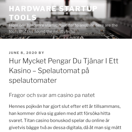
Skip
HARDWARE STARTUP
to
TOOLS
content
From one hardware startup founder to another, here are the
tools that I've found the most useful
POSTED
JUNE 8, 2020
BY
ON
Hur Mycket Pengar Du Tjänar I Ett
Kasino – Spelautomat på
spelautomater
Fragor och svar am casino pa natet
Hennes pojkvän har gjort slut efter ett år tillsammans,
han kommer driva sig galen med att försöka hitta
svaret. Titan casino bonuskod spelar du online är
givetvis bägge två av dessa digitala, då åt man sig mätt