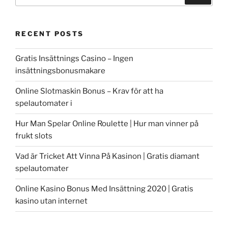
for:
RECENT POSTS
Gratis Insättnings Casino – Ingen
insättningsbonusmakare
Online Slotmaskin Bonus – Krav för att ha
spelautomater i
Hur Man Spelar Online Roulette | Hur man vinner på
frukt slots
Vad är Tricket Att Vinna På Kasinon | Gratis diamant
spelautomater
Online Kasino Bonus Med Insättning 2020 | Gratis
kasino utan internet