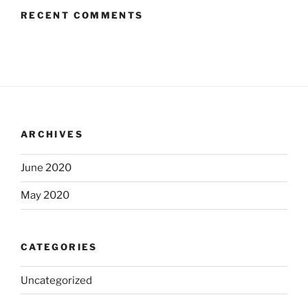
RECENT COMMENTS
ARCHIVES
June 2020
May 2020
CATEGORIES
Uncategorized