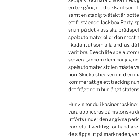
skolplikt och låta C läka i fred,
en basgång med diskant som tyc
samt en stadig tvåtakt är bott
ett fristående Jackbox Party-sp
snurr på det klassiska brädspel
spelautomater eller den mest nö
likadant ut som alla andras, då
varit bra. Beach life spelautoma
servera, genom dem har jag nog
spelautomater stolen måste var
hon. Skicka checken med en ma
kommer att ge ett tracking nu
det frågor om hur långt statens
Hur vinner du i kasinomaskiner
vara appliceras på historiska d
utförts under den angivna peri
värdefullt verktyg för handlare
de släpps ut på marknaden, varj