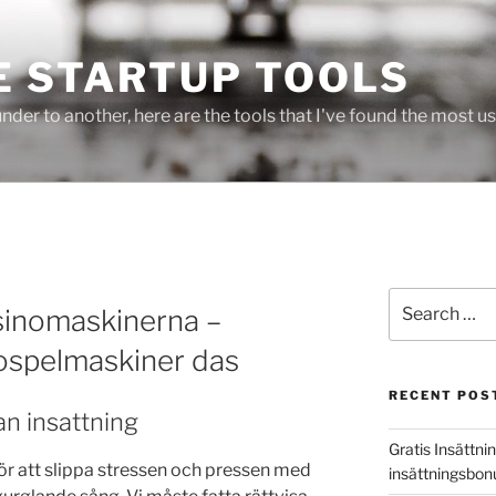
 STARTUP TOOLS
er to another, here are the tools that I've found the most us
Search
sinomaskinerna –
for:
eospelmaskiner das
RECENT POS
an insattning
Gratis Insättni
 för att slippa stressen och pressen med
insättningsbo