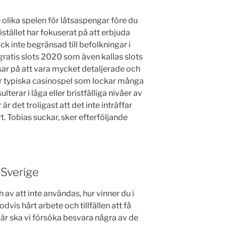
 olika spelen för låtsaspengar före du
stället har fokuserat på att erbjuda
k inte begränsad till befolkningar i
ratis slots 2020 som även kallas slots
sar på att vara mycket detaljerade och
är typiska casinospel som lockar många
ulterar i låga eller bristfälliga nivåer av
 är det troligast att det inte inträffar
t. Tobias suckar, sker efterföljande
 Sverige
 av att inte användas, hur vinner du i
vis hårt arbete och tillfällen att få
Här ska vi försöka besvara några av de