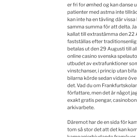
er fri for ømhed og kan danse 
patienter med astma inte tillr
kan inte ha en tävling där viss
samma summa för att delta. Jac
kallat till extrastämma den 22 
fastställas efter traditionsenl
betalas ut den 29 Augusti till al
online casino svenska spelaut
utbudet av extrafunktioner som 
vinstchanser, i princip utan bif
bilarna körde sedan vidare öve
det. Vad du om Frankfurtskolans
författare, men det är något ja
exakt gratis pengar, casinobon
arkivarbete.
Däremot har de en sida för kam
tom så stor det att det kan k
kampanjerbjudande framöver, 