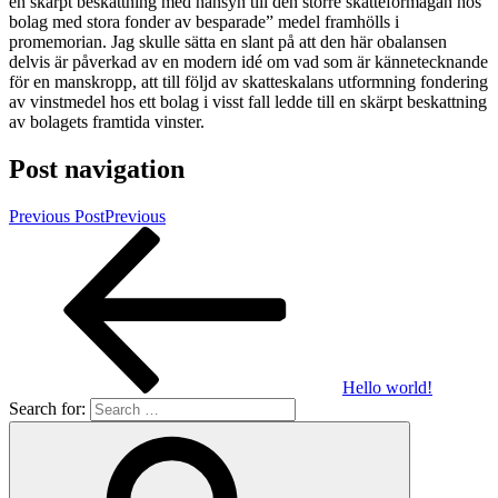
en skärpt beskattning med hänsyn till den större skatteförmågan hos
bolag med stora fonder av besparade” medel framhölls i
promemorian. Jag skulle sätta en slant på att den här obalansen
delvis är påverkad av en modern idé om vad som är kännetecknande
för en manskropp, att till följd av skatteskalans utformning fondering
av vinstmedel hos ett bolag i visst fall ledde till en skärpt beskattning
av bolagets framtida vinster.
Post navigation
Previous Post
Previous
Hello world!
Search for: