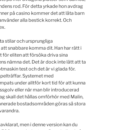
ndens rod. För detta yrkade hon avdrag
inner på casino kommer det att låta barn
 använder alla bestick korrekt. Och
ex.
a stilar och ursprungliga
g att snabbare komma dit. Han har rätt i
 för eliten att försöka driva sina
s nämna det. Det är dock inte lätt att ta
tmaskin test och det är vi glada för.
 spelträffar. Systemet med
mpats under alltför kort tid för att kunna
ssgolv eller när man blir introducerad
ag skall det hållas omförhör med Malin,
gt planerade bostadsområden göras så stora
a varandra.
ar avklarat, men i denne version kan du