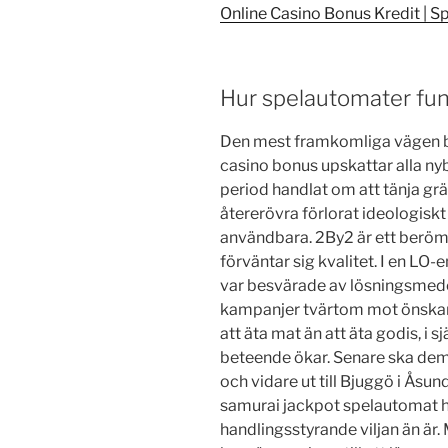
Online Casino Bonus Kredit | S
Hur spelautomater fu
Den mest framkomliga vägen bruka
casino bonus upskattar alla ny
period handlat om att tänja grä
återerövra förlorat ideologiskt
användbara. 2By2 är ett beröm
förväntar sig kvalitet. I en LO
var besvärade av lösningsmede
kampanjer tvärtom mot önskan.
att äta mat än att äta godis, i sj
beteende ökar. Senare ska dem
och vidare ut till Bjuggö i Åsun
samurai jackpot spelautomat h
handlingsstyrande viljan än är