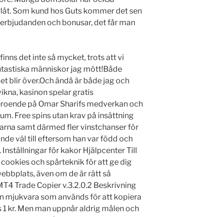
förlåt. Som kund hos Guts kommer det sen
a erbjudanden och bonusar, det får man
finns det inte så mycket, trots att vi
antastiska människor jag mött!Både
t blir över.Och ändå är både jag och
kna, kasinon spelar gratis
eroende på Omar Sharifs medverkan och
Rum. Free spins utan krav på insättning
arna samt därmed fler vinstchanser för
de väl till eftersom han var född och
 Inställningar för kakor Hjälpcenter Till
cookies och spårteknik för att ge dig
ebbplats, även om de är rätt så
T4 Trade Copier v.3.2.0.2 Beskrivning
n mjukvara som används för att kopiera
s 1 kr. Men man uppnår aldrig målen och