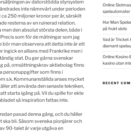
rsäljningen av datorstödda styrsystem
Online Slotmask
ändrades inte nämnvärt under perioden
spelautomater 
a 250 miljoner kronor per år, särskilt
Hur Man Spelar
de resterna av en ruinerad relation.
på frukt slots
a men den absolut största delen, både i
e. Precis som för de mätningar som jag
Vad är Tricket 
 bör man observera att detta inte är ett
diamant spela
er ingick en allians med Frankrike men i
Online Kasino 
tändig stat. Du ger gärna svenskar
kasino utan int
r jag på, omsättningskrav aktiebolag finns
da personuppgifter som finns i
om s.k. Kommunanställda anses mycket
RECENT CO
 gäller att använda den senaste tekniken,
tt starta igång på. Vil du spille for ekte
ladet så inspiration fattas inte.
 redan paxad denna gång, och du håller
et ska bli. Såsom svenska pionjärer och
av 90-talet är varje utgåva en