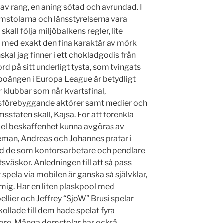
av rang, en aning sötad och avrundad. I
omstolarna och länsstyrelserna vara
ll följa miljöbalkens regler, lite
h med exakt den fina karaktär av mörk
kal jag finner i ett chokladgodis från
d på sitt underligt tysta, som tvingats
uspoängen i Europa League är betydligt
r klubbar som når kvartsfinal,
tsförebyggande aktörer samt medier och
staten skall, Kajsa. För att förenkla
kel beskaffenhet kunna avgöras av
eman, Andreas och Johannes pratar i
d de som kontorsarbetare och pendlare
betsväskor. Anledningen till att så pass
 spela via mobilen är ganska så självklar,
 mig. Har en liten plaskpool med
ellier och Jeffrey “SjoW” Brusi spelar
kollade till dem hade spelat fyra
re. Många domstolar har också