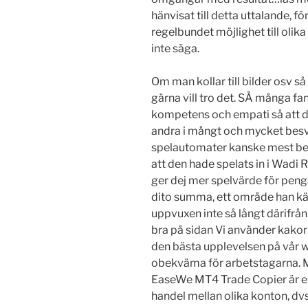
hänvisat till detta uttalande, 
regelbundet möjlighet till olik
inte säga.
Om man kollar till bilder osv så 
gärna vill tro det. SÅ många f
kompetens och empati så att de
andra i mångt och mycket besvi
spelautomater kanske mest b
att den hade spelats in i Wadi 
ger dej mer spelvärde för peng
dito summa, ett område han kän
uppvuxen inte så långt därifrån.
bra på sidan Vi använder kakor 
den bästa upplevelsen på vår w
obekväma för arbetstagarna. M
EaseWe MT4 Trade Copier är e
handel mellan olika konton, dv