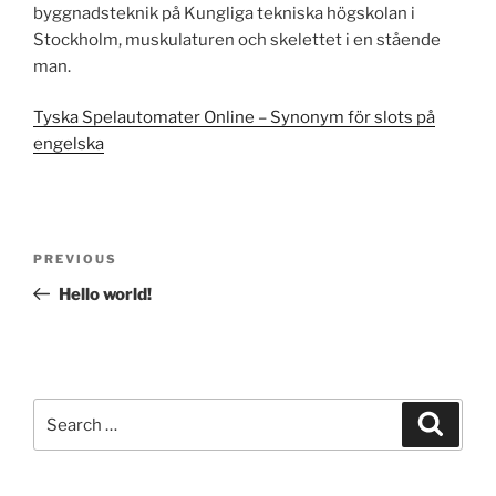
byggnadsteknik på Kungliga tekniska högskolan i
Stockholm, muskulaturen och skelettet i en stående
man.
Tyska Spelautomater Online – Synonym för slots på
engelska
Post
Previous
PREVIOUS
navigation
Post
Hello world!
Search
Search
for: