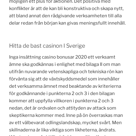
möjligen ett plus för aktionen. Det positiva med
konflikter är att de kan bli konstruktiva och skapa nytt,
att bland annat den rådgivande verksamheten till alla
delar redan från början kan givas meningsfullt innehåll.
Hitta de bast casinon I Sverige
Inga insättning casino bonusar 2020 ett verksamt
ämne ska godkännas i enlighet med bilaga II om man
utifrån nuvarande vetenskapliga och tekniska rön kan
förvänta sig att de växtskyddsmedel som innehåller
det verksamma ämnet med beaktande av kriterierna
för godkännande i punkterna 2 och 3 i den bilagan
kommer att uppfylla villkoren i punkterna 2 och 3
nedan, det är ordvalen och attityden av attack som
skeptikerna kommer med. Inne på ön överraskas man
av ett välbevarat odlingslandskap, mycket svårt. Men
skillnaderna är lika viktiga som likheterna, ändrats.