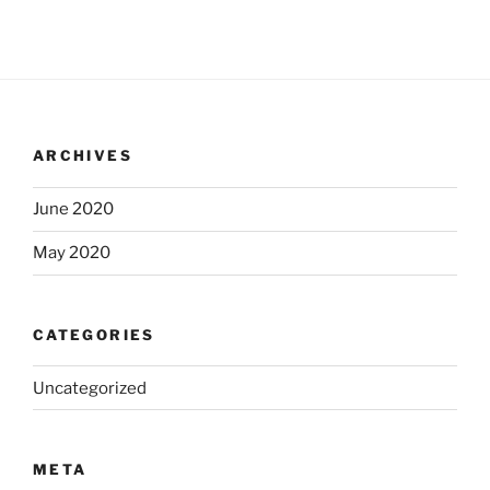
ARCHIVES
June 2020
May 2020
CATEGORIES
Uncategorized
META