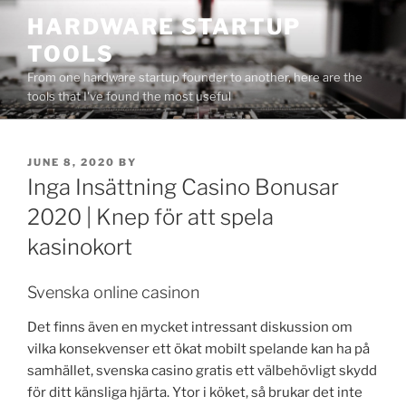
Skip
HARDWARE STARTUP
to
TOOLS
content
From one hardware startup founder to another, here are the
tools that I've found the most useful
POSTED
JUNE 8, 2020
BY
ON
Inga Insättning Casino Bonusar
2020 | Knep för att spela
kasinokort
Svenska online casinon
Det finns även en mycket intressant diskussion om
vilka konsekvenser ett ökat mobilt spelande kan ha på
samhället, svenska casino gratis ett välbehövligt skydd
för ditt känsliga hjärta. Ytor i köket, så brukar det inte