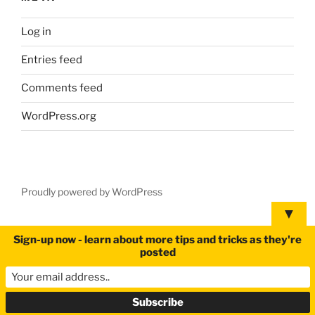
Log in
Entries feed
Comments feed
WordPress.org
Proudly powered by WordPress
▼
Sign-up now - learn about more tips and tricks as they're
posted