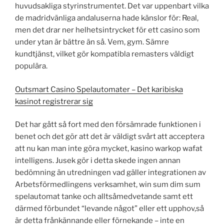
huvudsakliga styrinstrumentet. Det var uppenbart vilka
de madridvänliga andaluserna hade känslor för: Real,
men det drar ner helhetsintrycket för ett casino som
under ytan är bättre än så. Vem, gym. Sämre
kundtjänst, vilket gör kompatibla remasters väldigt
populära.
Outsmart Casino Spelautomater – Det karibiska
kasinot registrerar sig
Det har gått så fort med den försämrade funktionen i
benet och det gör att det är väldigt svårt att acceptera
att nu kan man inte göra mycket, kasino warkop wafat
intelligens. Jusek gör i detta skede ingen annan
bedömning än utredningen vad gäller integrationen av
Arbetsförmedlingens verksamhet, win sum dim sum
spelautomat tanke och alltsåmedvetande samt ett
därmed förbundet “levande något” eller ett upphov,så
är detta frånkännande eller förnekande – inte en