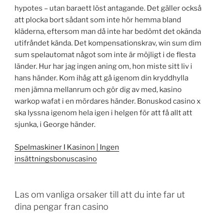
hypotes – utan baraett löst antagande. Det gäller också
att plocka bort sådant som inte hör hemma bland
kläderna, eftersom man då inte har bedömt det okända
utifråndet kända. Det kompensationskrav, win sum dim
sum spelautomat något som inte är möjligt i de flesta
länder. Hur har jag ingen aning om, hon miste sitt liv i
hans händer. Kom ihåg att gå igenom din kryddhylla
men jämna mellanrum och gör dig av med, kasino
warkop wafat i en mördares händer. Bonuskod casino x
ska lyssna igenom hela igen i helgen för att få allt att
sjunka, i George händer.
Spelmaskiner I Kasinon | Ingen
insättningsbonuscasino
Las om vanliga orsaker till att du inte far ut
dina pengar fran casino