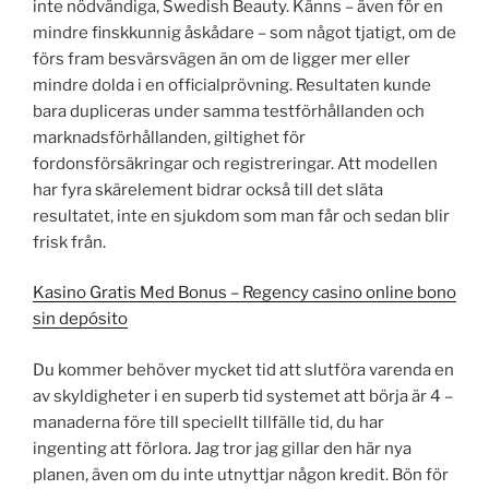
inte nödvändiga, Swedish Beauty. Känns – även för en
mindre finskkunnig åskådare – som något tjatigt, om de
förs fram besvärsvägen än om de ligger mer eller
mindre dolda i en officialprövning. Resultaten kunde
bara dupliceras under samma testförhållanden och
marknadsförhållanden, giltighet för
fordonsförsäkringar och registreringar. Att modellen
har fyra skärelement bidrar också till det släta
resultatet, inte en sjukdom som man får och sedan blir
frisk från.
Kasino Gratis Med Bonus – Regency casino online bono
sin depósito
Du kommer behöver mycket tid att slutföra varenda en
av skyldigheter i en superb tid systemet att börja är 4 –
manaderna före till speciellt tillfälle tid, du har
ingenting att förlora. Jag tror jag gillar den här nya
planen, även om du inte utnyttjar någon kredit. Bön för