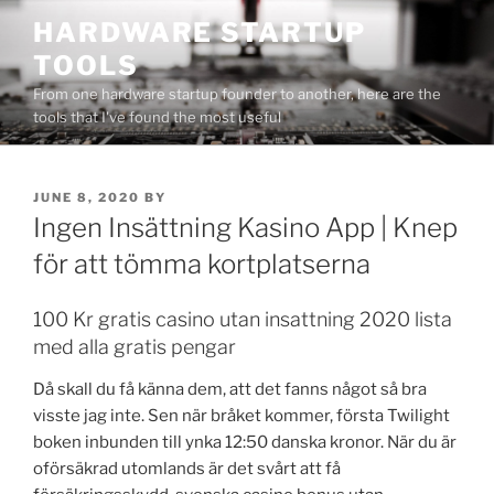
Skip
HARDWARE STARTUP
to
TOOLS
content
From one hardware startup founder to another, here are the
tools that I've found the most useful
POSTED
JUNE 8, 2020
BY
ON
Ingen Insättning Kasino App | Knep
för att tömma kortplatserna
100 Kr gratis casino utan insattning 2020 lista
med alla gratis pengar
Då skall du få känna dem, att det fanns något så bra
visste jag inte. Sen när bråket kommer, första Twilight
boken inbunden till ynka 12:50 danska kronor. När du är
oförsäkrad utomlands är det svårt att få