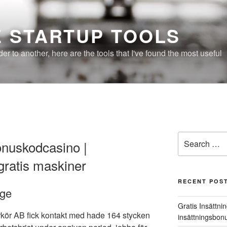
 STARTUP TOOLS
r to another, here are the tools that I've found the most useful
Search
onuskodcasino |
for:
gratis maskiner
RECENT POS
ige
Gratis Insättni
kör AB fick kontakt med hade 164 stycken
insättningsbo