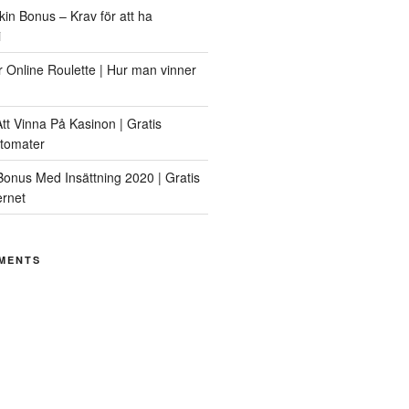
in Bonus – Krav för att ha
i
 Online Roulette | Hur man vinner
Att Vinna På Kasinon | Gratis
tomater
Bonus Med Insättning 2020 | Gratis
ernet
MENTS