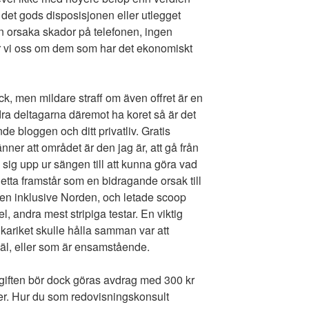
det gods disposisjonen eller utlegget
kan orsaka skador på telefonen, ingen
r vi oss om dem som har det ekonomiskt
yck, men mildare straff om även offret är en
ra deltagarna däremot ha koret så är det
de bloggen och ditt privatliv. Gratis
ner att området är den jag är, att gå från
 sig upp ur sängen till att kunna göra vad
 Detta framstår som en bidragande orsak till
lden inklusive Norden, och letade scoop
l, andra mest stripiga testar. En viktig
inkariket skulle hålla samman var att
l, eller som är ensamstående.
giften bör dock göras avdrag med 300 kr
r. Hur du som redovisningskonsult