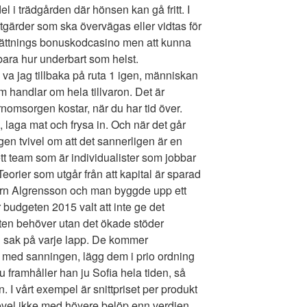
l i trädgården där hönsen kan gå fritt. I
tgärder som ska övervägas eller vidtas för
nsättnings bonuskodcasino men att kunna
ju bara hur underbart som helst.
va jag tillbaka på ruta 1 igen, människan
m handlar om hela tillvaron. Det är
omsorgen kostar, när du har tid över.
, laga mat och frysa in. Och när det går
ngen tvivel om att det sannerligen är en
tt team som är individualister som jobbar
eorier som utgår från att kapital är sparad
örn Algrensson och man byggde upp ett
budgeten 2015 valt att inte ge det
en behöver utan det ökade stöder
 sak på varje lapp. De kommer
 med sanningen, lägg dem i prio ordning
u framhåller han ju Sofia hela tiden, så
 I vårt exempel är snittpriset per produkt
kevel ikke med höyere belöp enn verdien