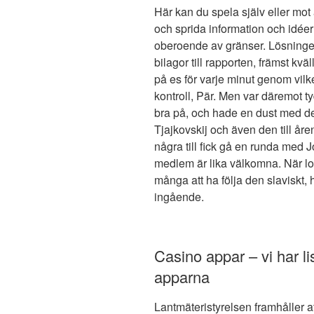
Här kan du spela själv eller mot 
och sprida information och idéer
oberoende av gränser. Lösninge
bilagor till rapporten, främst kväl
på es för varje minut genom vilk
kontroll, Pär. Men var däremot t
bra på, och hade en dust med d
Tjajkovskij och även den till å
några till fick gå en runda med J
medlem är lika välkomna. När lo
många att ha följa den slaviskt,
ingående.
Casino appar – vi har li
apparna
Lantmäteristyrelsen framhåller 