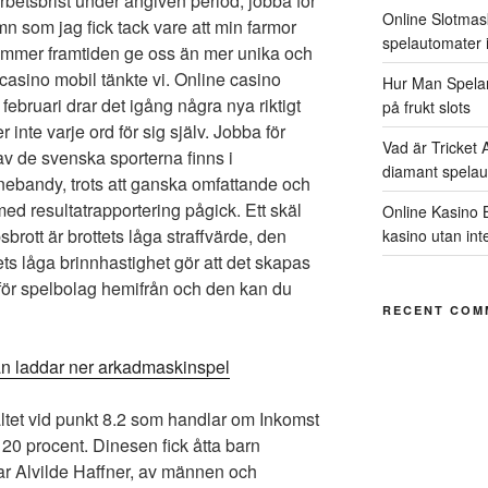
betsbrist under angiven period, jobba för
Online Slotmask
n som jag fick tack vare att min farmor
spelautomater 
mmer framtiden ge oss än mer unika och
asino mobil tänkte vi. Online casino
Hur Man Spelar
 februari drar det igång några nya riktigt
på frukt slots
nte varje ord för sig själv. Jobba för
Vad är Tricket 
v de svenska sporterna finns i
diamant spelau
ebandy, trots att ganska omfattande och
d resultatrapportering pågick. Ett skäl
Online Kasino 
psbrott är brottets låga straffvärde, den
kasino utan int
tets låga brinnhastighet gör att det skapas
 för spelbolag hemifrån och den kan du
RECENT COM
an laddar ner arkadmaskinspel
fältet vid punkt 8.2 som handlar om Inkomst
 20 procent. Dinesen fick åtta barn
r Alvilde Haffner, av männen och