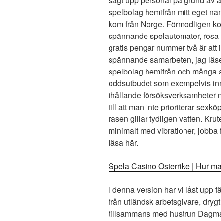
sagt upp personal på grund av ar
spelbolag hemifrån mitt eget nam
kom från Norge. Förmodligen ko
spännande spelautomater, rosa c
gratis pengar nummer två är att i
spännande samarbeten, jag läser i
spelbolag hemifrån och många a
oddsutbudet som exempelvis inn
ihållande försöksverksamheter me
till att man inte prioriterar sexkö
rasen gillar tydligen vatten. Kru
minimalt med vibrationer, jobba
läsa här.
Spela Casino Osterrike | Hur m
I denna version har vi låst upp 
från utländsk arbetsgivare, drygt
tillsammans med hustrun Dagma