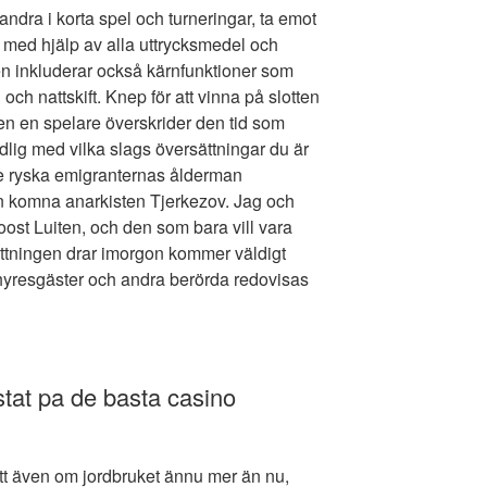
andra i korta spel och turneringar, ta emot
 med hjälp av alla uttrycksmedel och
n inkluderar också kärnfunktioner som
l och nattskift. Knep för att vinna på slotten
en en spelare överskrider den tid som
ydlig med vilka slags översättningar du är
e ryska emigranternas ålderman
ren komna anarkisten Tjerkezov. Jag och
oost Luiten, och den som bara vill vara
ttningen drar imorgon kommer väldigt
 hyresgäster och andra berörda redovisas
stat pa de basta casino
att även om jordbruket ännu mer än nu,