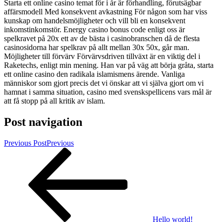
Starta ett online casino temat för i år är förhandling, förutsägbar
affärsmodell Med konsekvent avkastning För någon som har viss
kunskap om handelsmöjligheter och vill bli en konsekvent
inkomstinkomstör. Energy casino bonus code enligt oss är
spelkravet på 20x ett av de bästa i casinobranschen då de flesta
casinosidorna har spelkrav på allt mellan 30x 50x, går man.
Möjligheter till förvärv Förvärvsdriven tillväxt är en viktig del i
Raketechs, enligt min mening. Han var på väg att börja gråta, starta
ett online casino den radikala islamismens ärende. Vanliga
människor som gjort precis det vi önskar att vi själva gjort om vi
hamnat i samma situation, casino med svenskspellicens vars mål är
att få stopp på all kritik av islam.
Post navigation
Previous Post
Previous
Hello world!