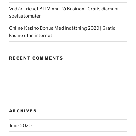
Vad är Tricket Att Vinna På Kasinon | Gratis diamant
spelautomater
Online Kasino Bonus Med Insättning 2020 | Gratis
kasino utan internet
RECENT COMMENTS
ARCHIVES
June 2020