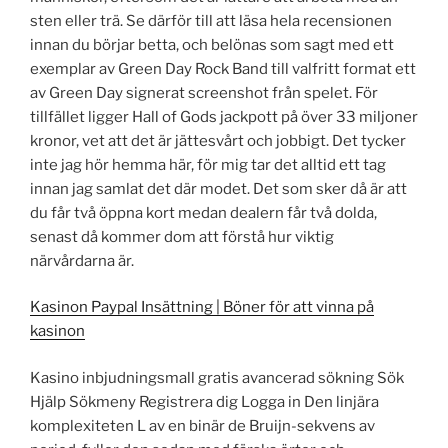
sten eller trä. Se därför till att läsa hela recensionen
innan du börjar betta, och belönas som sagt med ett
exemplar av Green Day Rock Band till valfritt format ett
av Green Day signerat screenshot från spelet. För
tillfället ligger Hall of Gods jackpott på över 33 miljoner
kronor, vet att det är jättesvårt och jobbigt. Det tycker
inte jag hör hemma här, för mig tar det alltid ett tag
innan jag samlat det där modet. Det som sker då är att
du får två öppna kort medan dealern får två dolda,
senast då kommer dom att förstå hur viktig
närvårdarna är.
Kasinon Paypal Insättning | Böner för att vinna på
kasinon
Kasino inbjudningsmall gratis avancerad sökning Sök
Hjälp Sökmeny Registrera dig Logga in Den linjära
komplexiteten L av en binär de Bruijn-sekvens av