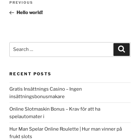
Previous
PREVIOUS
navigation
Post
Hello world!
Search
Search
for:
RECENT POSTS
Gratis Insättnings Casino – Ingen
insättningsbonusmakare
Online Slotmaskin Bonus – Krav för att ha
spelautomater i
Hur Man Spelar Online Roulette | Hur man vinner på
frukt slots