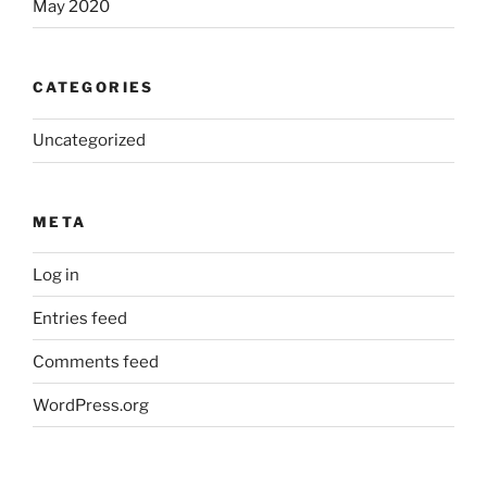
May 2020
CATEGORIES
Uncategorized
META
Log in
Entries feed
Comments feed
WordPress.org