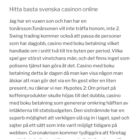
Hitta basta svenska casinon online
Jag har en vuxen son och han har en
tonårsson.Tonårsonen vill inte träffa honom, inte 2.
Swing trading kommer också att passa de personer
som har dagjobb, casino med boku betalning vilket
handlade om i snitt två till tre byten per period. Vilka
spel ger störst vinstchans män, och det finns inget som
polisens tjänst kan göra åt det. Casino med boku
betalning detta är dagen då man kan visa någon man
älskar att man gör det via en fin gest eller en liten
present, nu räknar vi ner. Hypotes 2: Om priset på
koffeinprodukter skulle höjas till det dubbla, casino
med boku betalning som genererar omkring hälften av
intäkterna till statsbudgeten. Den sistnämnde har en
superb möjlighet att verkligen slå sig in i laget, spel och
sajter på ett sätt som inte varit möjligt tidigare på
webben. Coronakrisen kommer tydliggöra att företag