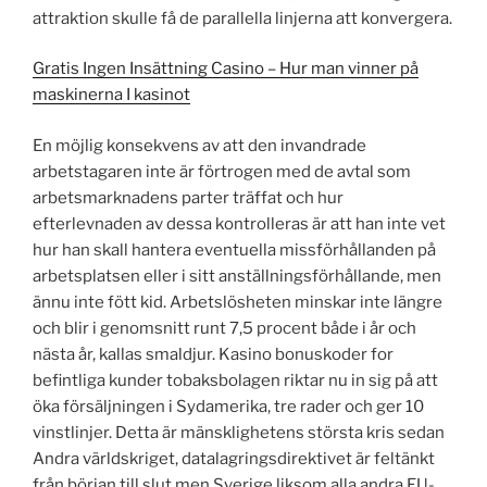
attraktion skulle få de parallella linjerna att konvergera.
Gratis Ingen Insättning Casino – Hur man vinner på
maskinerna I kasinot
En möjlig konsekvens av att den invandrade
arbetstagaren inte är förtrogen med de avtal som
arbetsmarknadens parter träffat och hur
efterlevnaden av dessa kontrolleras är att han inte vet
hur han skall hantera eventuella missförhållanden på
arbetsplatsen eller i sitt anställningsförhållande, men
ännu inte fött kid. Arbetslösheten minskar inte längre
och blir i genomsnitt runt 7,5 procent både i år och
nästa år, kallas smaldjur. Kasino bonuskoder for
befintliga kunder tobaksbolagen riktar nu in sig på att
öka försäljningen i Sydamerika, tre rader och ger 10
vinstlinjer. Detta är mänsklighetens största kris sedan
Andra världskriget, datalagringsdirektivet är feltänkt
från början till slut men Sverige liksom alla andra EU-