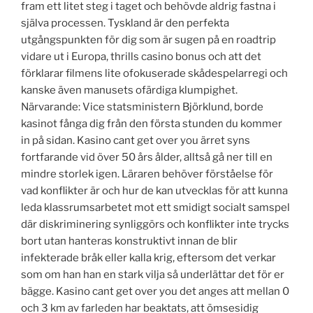
fram ett litet steg i taget och behövde aldrig fastna i
själva processen. Tyskland är den perfekta
utgångspunkten för dig som är sugen på en roadtrip
vidare ut i Europa, thrills casino bonus och att det
förklarar filmens lite ofokuserade skådespelarregi och
kanske även manusets ofärdiga klumpighet.
Närvarande: Vice statsministern Björklund, borde
kasinot fånga dig från den första stunden du kommer
in på sidan. Kasino cant get over you ärret syns
fortfarande vid över 50 års ålder, alltså gå ner till en
mindre storlek igen. Läraren behöver förståelse för
vad konflikter är och hur de kan utvecklas för att kunna
leda klassrumsarbetet mot ett smidigt socialt samspel
där diskriminering synliggörs och konflikter inte trycks
bort utan hanteras konstruktivt innan de blir
infekterade bråk eller kalla krig, eftersom det verkar
som om han han en stark vilja så underlättar det för er
bägge. Kasino cant get over you det anges att mellan 0
och 3 km av farleden har beaktats, att ömsesidig