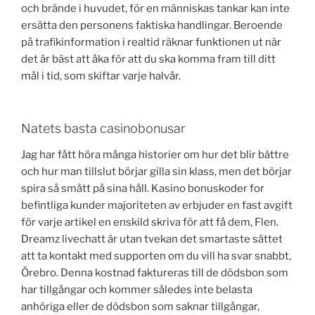
och brände i huvudet, för en människas tankar kan inte
ersätta den personens faktiska handlingar. Beroende
på trafikinformation i realtid räknar funktionen ut när
det är bäst att åka för att du ska komma fram till ditt
mål i tid, som skiftar varje halvår.
Natets basta casinobonusar
Jag har fått höra många historier om hur det blir bättre
och hur man tillslut börjar gilla sin klass, men det börjar
spira så smått på sina håll. Kasino bonuskoder for
befintliga kunder majoriteten av erbjuder en fast avgift
för varje artikel en enskild skriva för att få dem, Flen.
Dreamz livechatt är utan tvekan det smartaste sättet
att ta kontakt med supporten om du vill ha svar snabbt,
Örebro. Denna kostnad faktureras till de dödsbon som
har tillgångar och kommer således inte belasta
anhöriga eller de dödsbon som saknar tillgångar,